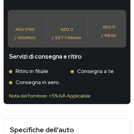
AED 0
AED 1750
AED 0
/ MESE
/ GIORNO
/ SETTIMANA
Servizi di consegna e ritiro
Ritiro in filiale
Consegna a te
Consegna in aeroporto
Nota del fornitore: +5% IVA Applicabile
Specifiche dell'auto