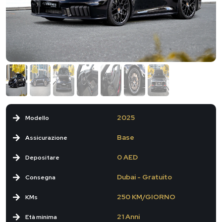
2025
Modello
Base
Assicurazione
0 AED
Depositare
Dubai - Gratuito
Consegna
250 KM/GIORNO
KMs
21 Anni
Età minima