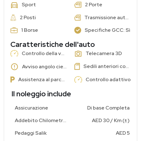
2 Porte
Sport
2 Posti
Trasmissione automatica
1 Borse
Specifiche GCC: Sì
Caratteristiche dell'auto
Controllo della velocità di crociera
Telecamera 3D
Sedili anteriori con memoria
Avviso angolo cieco
Assistenza al parcheggio
Controllo adattivo
Il noleggio include
Assicurazione
Di base Completa
Addebito Chilometraggio Aggiuntivo
AED 30 / Km (±)
Pedaggi Salik
AED 5