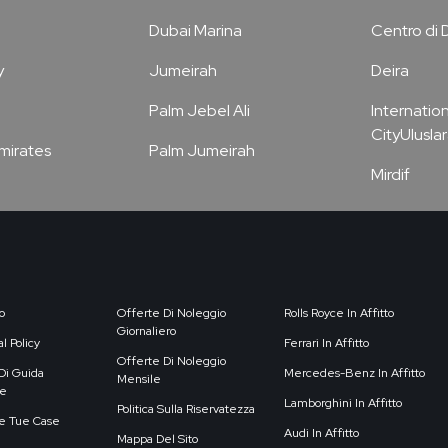
Dubai Marina
Centro di 
y
Jumeirah
Deira
Palm Jebel Ali
Internation
CityUluslar
Emirates
Palm Jumeirah
Mirdif
o
Offerte Di Noleggio
Rolls Royce In Affitto
Giornaliero
l Policy
Ferrari In Affitto
Offerte Di Noleggio
Di Guida
Mercedes-Benz In Affitto
Mensile
e
Lamborghini In Affitto
Politica Sulla Riservatezza
e Tue Case
Audi In Affitto
Mappa Del Sito