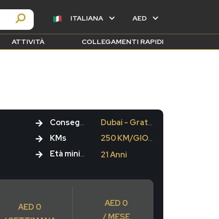
ITALIANA
AED
ATTIVITÀ
COLLEGAMENTI RAPIDI
Consegna
Dubai - Gratuito
KMs
250 KM/GIORNO
Età minima
21 Anni
AED 0
AED 0
/ MESE