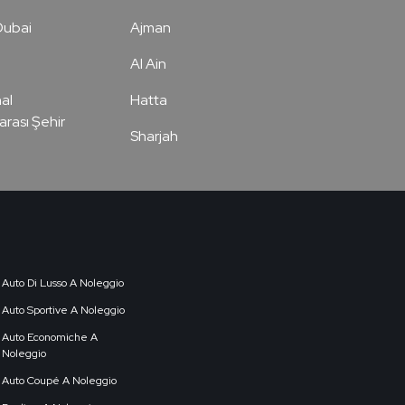
Dubai
Ajman
Al Ain
al
Hatta
arası Şehir
Sharjah
Auto Di Lusso A Noleggio
Auto Sportive A Noleggio
Auto Economiche A
Noleggio
Auto Coupé A Noleggio