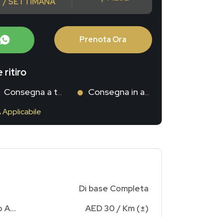
/ SETTIMANA
Prenota Ora
 ritiro
Consegna a te
Consegna in aeroporto
A Applicabile
Di base Completa
Addebito Chilometraggio Aggiuntivo
AED 30 / Km (±)