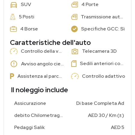
4 Porte
SUV
5 Posti
Trasmissione automatica
4 Borse
Specifiche GCC: Sì
Caratteristiche dell'auto
Controllo della velocità di crociera
Telecamera 3D
Sedili anteriori con memoria
Avviso angolo cieco
Assistenza al parcheggio
Controllo adattivo
Il noleggio include
Assicurazione
Di base Completa Ad
debito Chilometraggio Aggiuntivo
AED 30 / Km (±)
Pedaggi Salik
AED 5