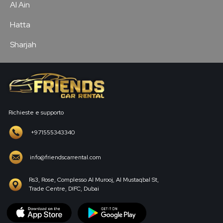
Al Ain
Hatta
Sharjah
Richieste e supporto
+971555343340
info@friendscarrental.com
Rs3, Rose, Complesso Al Murooj, Al Mustaqbal St,
Trade Centre, DIFC, Dubai