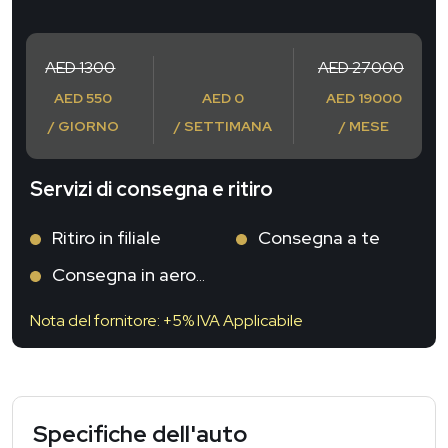
AED 1300
AED 27000
AED 550
AED 0
AED 19000
/ GIORNO
/ SETTIMANA
/ MESE
Servizi di consegna e ritiro
Ritiro in filiale
Consegna a te
Consegna in aeroporto
Nota del fornitore: +5% IVA Applicabile
Specifiche dell'auto