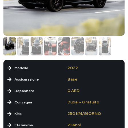
2022
Modello
Base
Assicurazione
0 AED
Depositare
Dubai - Gratuito
Consegna
250 KM/GIORNO
KMs
21 Anni
Età minima