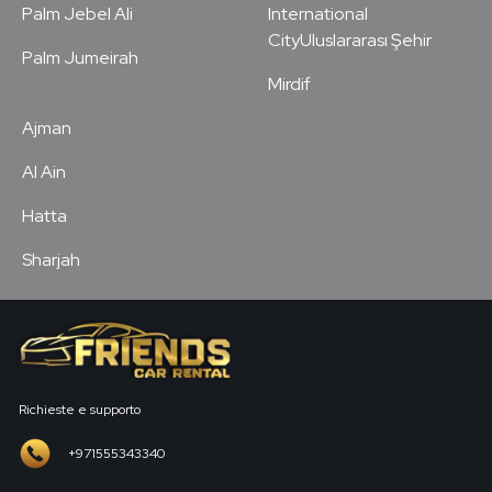
Palm Jebel Ali
International
CityUluslararası Şehir
Palm Jumeirah
Mirdif
Ajman
Al Ain
Hatta
Sharjah
Richieste e supporto
+971555343340