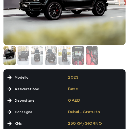
2023
Modello
Base
Assicurazione
0 AED
Depositare
Dubai - Gratuito
Consegna
250 KM/GIORNO
KMs