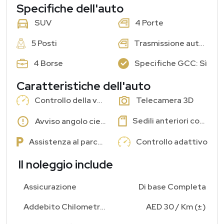
Specifiche dell'auto
4 Porte
SUV
5 Posti
Trasmissione automatica
4 Borse
Specifiche GCC: Sì
Caratteristiche dell'auto
Controllo della velocità di crociera
Telecamera 3D
Sedili anteriori con memoria
Avviso angolo cieco
Assistenza al parcheggio
Controllo adattivo
Il noleggio include
Assicurazione
Di base Completa
Addebito Chilometraggio Aggiuntivo
AED 30 / Km (±)