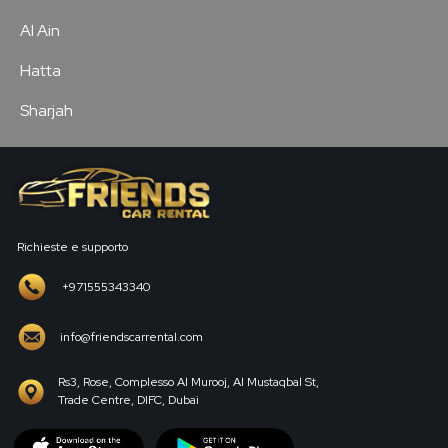
Al Ain
Hatta
Sharjah
Richieste e supporto
+971555343340
info@friendscarrental.com
Rs3, Rose, Complesso Al Murooj, Al Mustaqbal St,
Trade Centre, DIFC, Dubai