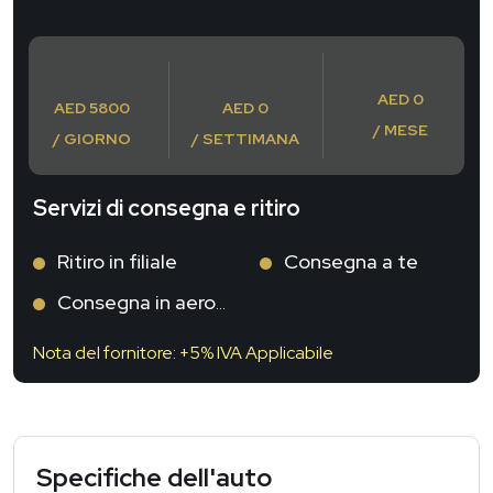
AED 0
AED 5800
AED 0
/ MESE
/ GIORNO
/ SETTIMANA
Servizi di consegna e ritiro
Ritiro in filiale
Consegna a te
Consegna in aeroporto
Nota del fornitore: +5% IVA Applicabile
Specifiche dell'auto