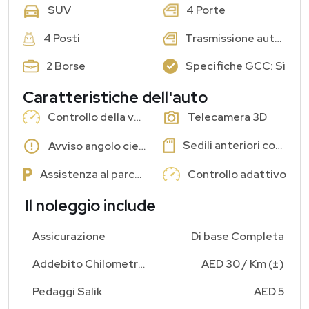
4 Porte
SUV
4 Posti
Trasmissione automatica
2 Borse
Specifiche GCC: Sì
Caratteristiche dell'auto
Controllo della velocità di crociera
Telecamera 3D
Sedili anteriori con memoria
Avviso angolo cieco
Assistenza al parcheggio
Controllo adattivo
Il noleggio include
Assicurazione
Di base Completa
Addebito Chilometraggio Aggiuntivo
AED 30 / Km (±)
Pedaggi Salik
AED 5