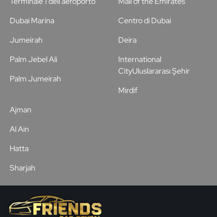
Terminale 1 dell'aeroporto
Mall of the Emirates
Dubai Marina
Centro di Dubai
Jumeirah
Deira
Palm Jebel Ali
International
CityUluslararası Şehir
Palm Jumeirah
Mirdif
Ajman
Al Ain
Hatta
Sharjah