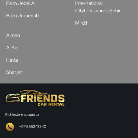
Palm Jebel Ali
International
CityUluslararası Şehir
Palm Jumeirah
Mirdif
Ajman
Al Ain
Hatta
Sharjah
Richieste e supporto
+971555343340