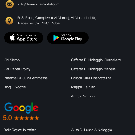
info@friendscarrental.com
Rs3, Rose, Complesso Al Murooj, Al Mustaqbal St,
Trade Centre, DIFC, Dubai
Chi Siamo
Offerte Di Noleggio Giornaliero
Car Rental Policy
Offerte Di Noleggio Mensile
Patente Di Guida Ammesse
Politica Sulla Riservatezza
Blog E Notizie
Mappa Del Sito
Affitto Per Tipo
Rolls Royce In Affitto
Auto Di Lusso A Noleggio