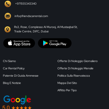
+971555343340
info@friendscarrental.com
Rs3, Rose, Complesso Al Murooj, Al Mustaqbal St,
Trade Centre, DIFC, Dubai
Chi Siamo
Offerte Di Noleggio Giornaliero
Car Rental Policy
Offerte Di Noleggio Mensile
Patente Di Guida Ammesse
Politica Sulla Riservatezza
Blog E Notizie
Mappa Del Sito
Affitto Per Tipo