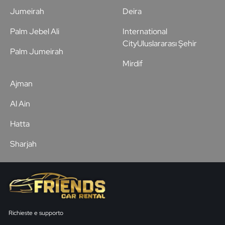
Jumeirah
Deira
Palm Jebel Ali
International
CityUluslararası Şehir
Palm Jumeirah
Mirdif
Ajman
Al Ain
Hatta
Sharjah
Richieste e supporto