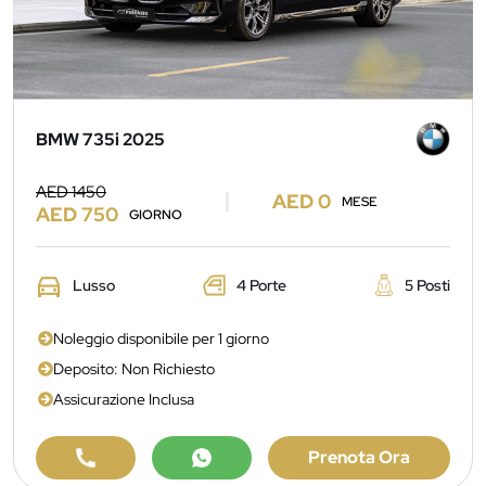
BMW 735i 2025
AED 1450
AED 0
MESE
AED 750
GIORNO
Lusso
4 Porte
5 Posti
Noleggio disponibile per 1 giorno
Deposito: Non Richiesto
Assicurazione Inclusa
Prenota Ora