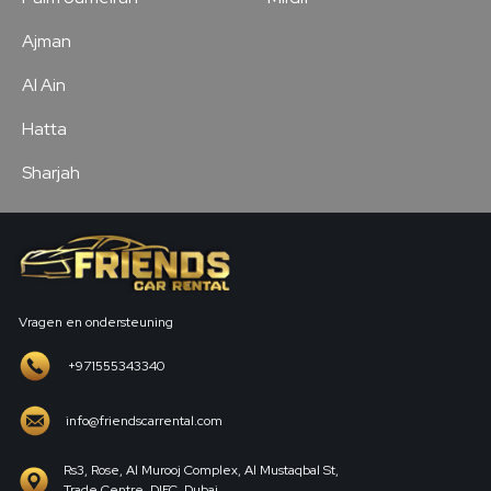
Ajman
Al Ain
Hatta
Sharjah
Vragen en ondersteuning
+971555343340
info@friendscarrental.com
Rs3, Rose, Al Murooj Complex, Al Mustaqbal St,
Trade Centre, DIFC, Dubai