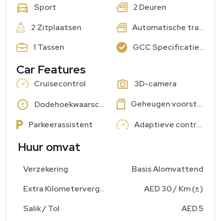
2 Deuren
Sport
2 Zitplaatsen
Automatische transmissie
1 Tassen
GCC Specificaties: Ja
Car Features
Cruisecontrol
3D-camera
Geheugen voorstoelen
Dodehoekwaarschuwing
Parkeerassistent
Adaptieve controle
Huur omvat
Verzekering
Basis Alomvattend
Extra Kilometervergoeding
AED 30 / Km (±)
Salik / Tol
AED 5