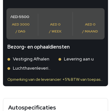
AED 5500
AED 3000
AED 0
AED 0
/ DAG
/ WEEK
/ MAAND
Bezorg- en ophaaldiensten
Vestiging Afhalen
Levering aan u
Luchthavenlevering
Opmerking van de leverancier: +5% BTW van toepassing
Autospecificaties