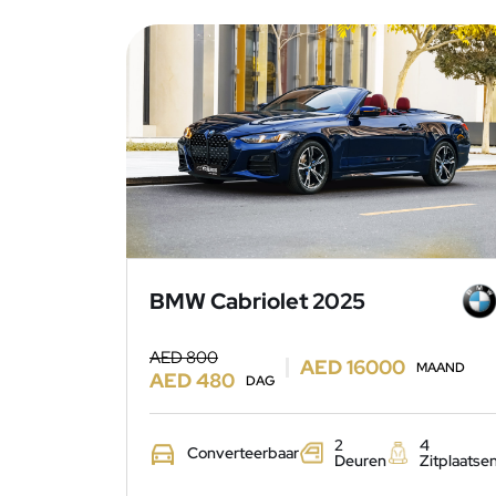
BMW Cabriolet 2025
AED 800
AED 16000
MAAND
AED 480
DAG
2
4
Converteerbaar
Deuren
Zitplaatse