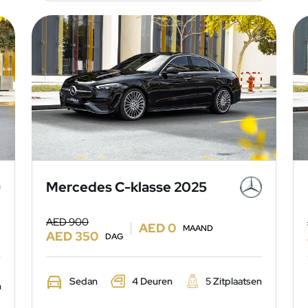
Mercedes C-klasse 2025
AED 900
AED 0
MAAND
AED 350
DAG
Sedan
4 Deuren
5 Zitplaatsen
n