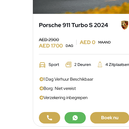
Porsche 911 Turbo S 2024
AED 2900
AED 0
MAAND
AED 1700
DAG
Sport
2 Deuren
4 Zitplaatse
1 Dag Verhuur Beschikbaar
Borg: Niet vereist
Verzekering inbegrepen
Boek nu