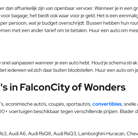
 dan afhankelijk zijn van openbaar vervoer. Wanneer je in een gro
 bagage; het biedt ook waar voor je geld. Het is een eenmalige b
 per persoon, wat je budget overschrijdt. Bussen hebben hun rout
nemen met een ander tarief om te betalen. Huur een auto om mee
snel aanpassen wanneer je een auto hebt. Houd je schema strak z
t iedereen wil zich daar buiten blootstellen. Huur een auto om jez
s in FalconCity of Wonders
s, econimische auto’s, coupés, sportauto’s,
convertibles
, snelle
+ voertuigen beschikbaar tegen verschillende prijzen. Blader do
Rs3, Audi A6, Audi RsQ8, Audi RsQ3, Lamborghini Huracan, Chev