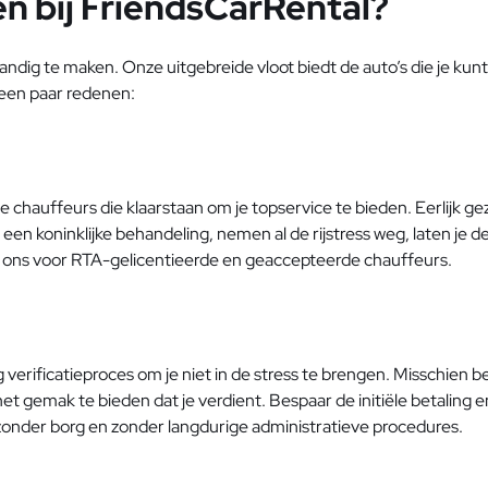
n bij FriendsCarRental?
n handig te maken. Onze uitgebreide vloot biedt de auto’s die je ku
 een paar redenen:
chauffeurs die klaarstaan om je topservice te bieden. Eerlijk gez
n een koninklijke behandeling, nemen al de rijstress weg, laten je de
es ons voor RTA-gelicentieerde en geaccepteerde chauffeurs.
 verificatieproces om je niet in de stress te brengen. Misschien 
l het gemak te bieden dat je verdient. Bespaar de initiële betaling
onder borg en zonder langdurige administratieve procedures.