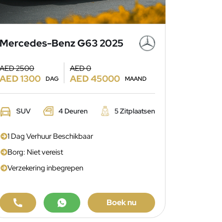
Mercedes-Benz G63 2025
AED 2500
AED 0
AED 1300
AED 45000
DAG
MAAND
SUV
4 Deuren
5 Zitplaatsen
1 Dag Verhuur Beschikbaar
Borg: Niet vereist
Verzekering inbegrepen
Boek nu