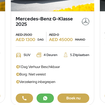
Mercedes-Benz G-Klasse
2025
AED 2500
AED 0
AED 1300
AED 45000
DAG
MAAND
n
SUV
4 Deuren
5 Zitplaatsen
1 Dag Verhuur Beschikbaar
Borg: Niet vereist
Verzekering inbegrepen
Boek nu