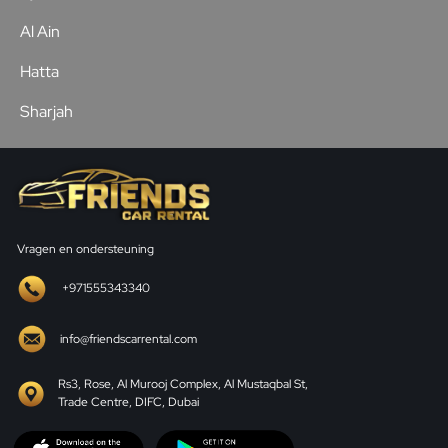
Al Ain
Hatta
Sharjah
Vragen en ondersteuning
+971555343340
info@friendscarrental.com
Rs3, Rose, Al Murooj Complex, Al Mustaqbal St,
Trade Centre, DIFC, Dubai