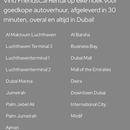
Vind FriendsCarRental op elke hoek voor
goedkope autoverhuur, afgeleverd in 30
minuten, overal en altijd in Dubai!
Al Maktoum Luchthaven
Al Barsha
Luchthaven Terminal 3
Business Bay
Luchthaventerminal 1
Dubai Mall
Luchthaventerminal 2
Mall of the Emirates
Dubai Marina
Deira
Jumeirah
Downtown Dubai
Palm Jebel Ali
International City
Palm Jumeirah
Mirdif
Ajman