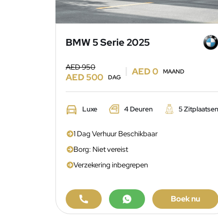
BMW 5 Serie 2025
AED 950
AED 0
MAAND
AED 500
DAG
Luxe
4 Deuren
5 Zitplaatse
1 Dag Verhuur Beschikbaar
Borg: Niet vereist
Verzekering inbegrepen
Boek nu