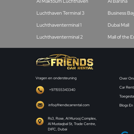
Al Maktoum Luchthaven
Al Barsha
Luchthaven Terminal 3
Business Ba
Luchthaventerminal 1
Dubai Mall
Luchthaventerminal 2
Mall of the 
Vragen en ondersteuning
Over On
Car Renta
+971555343340
Toegesta
info@friendscarrental.com
Blogs En
Rs3, Rose, Al Murooj Complex,
Al Mustaqbal St, Trade Centre,
DIFC, Dubai