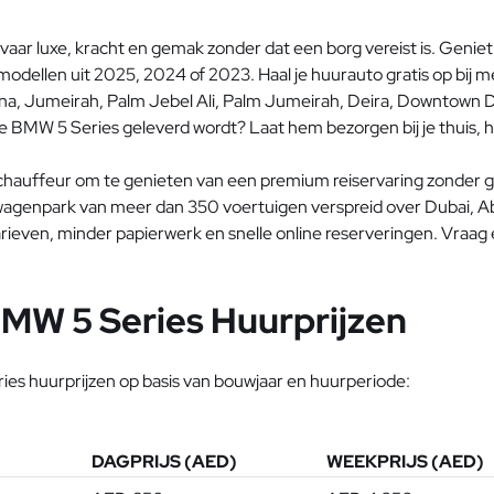
aar luxe, kracht en gemak zonder dat een borg vereist is. Geni
modellen uit 2025, 2024 of 2023. Haal je huurauto gratis op bij 
ina, Jumeirah, Palm Jebel Ali, Palm Jumeirah, Deira, Downtown Dub
e BMW 5 Series geleverd wordt? Laat hem bezorgen bij je thuis, h
chauffeur om te genieten van een premium reiservaring zonder
 wagenpark van meer dan 350 voertuigen verspreid over Dubai, A
ieven, minder papierwerk en snelle online reserveringen. Vraag
BMW 5 Series Huurprijzen
ries huurprijzen op basis van bouwjaar en huurperiode:
DAGPRIJS (AED)
WEEKPRIJS (AED)