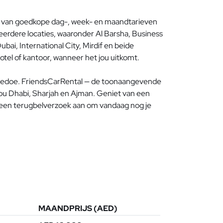
et van goedkope dag-, week- en maandtarieven
meerdere locaties, waaronder Al Barsha, Business
ai, International City, Mirdif en beide
otel of kantoor, wanneer het jou uitkomt.
 gedoe. FriendsCarRental — de toonaangevende
bu Dhabi, Sharjah en Ajman. Geniet van een
 een terugbelverzoek aan om vandaag nog je
MAANDPRIJS (AED)