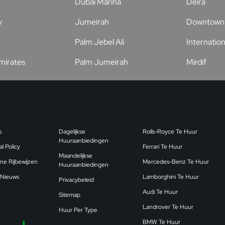
Dubai Marina
Deira
y
Jumeirah
Downtown 
Palm Jebel Ali
Internation
Emirates
Palm Jumeirah
Mirdif
s
Dagelijkse
Rolls-Royce Te Huur
Huuraanbiedingen
l Policy
Ferrari Te Huur
Maandelijkse
ne Rijbewijzen
Mercedes-Benz Te Huur
Huuraanbiedingen
 Nieuws
Lamborghini Te Huur
Privacybeleid
Audi Te Huur
Sitemap
Landrover Te Huur
Huur Per Type
BMW Te Huur