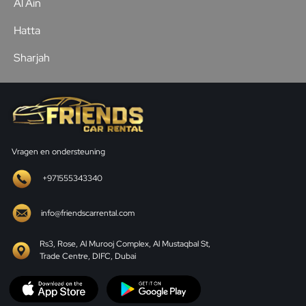
Al Ain
Hatta
Sharjah
Vragen en ondersteuning
+971555343340
info@friendscarrental.com
Rs3, Rose, Al Murooj Complex, Al Mustaqbal St,
Trade Centre, DIFC, Dubai