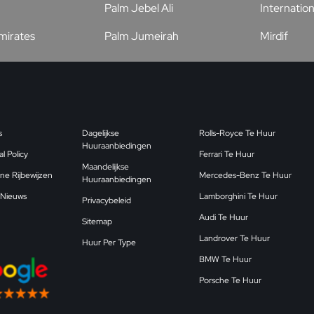
Palm Jebel Ali
Internation
Emirates
Palm Jumeirah
Mirdif
s
Dagelijkse
Rolls-Royce Te Huur
Huuraanbiedingen
l Policy
Ferrari Te Huur
Maandelijkse
ne Rijbewijzen
Mercedes-Benz Te Huur
Huuraanbiedingen
 Nieuws
Lamborghini Te Huur
Privacybeleid
Audi Te Huur
Sitemap
Landrover Te Huur
Huur Per Type
BMW Te Huur
Porsche Te Huur