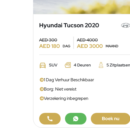
Hyundai Tucson 2020
AED 300
AED 4000
AED 180
AED 3000
DAG
MAAND
SUV
4 Deuren
5 Zitplaatse
1 Dag Verhuur Beschikbaar
Borg: Niet vereist
Verzekering inbegrepen
Boek nu