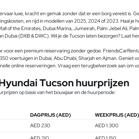
vaar luxe, kracht en gemak zonder dat er een borg vereist is. Ge
gskosten, en rijd in modellen van 2025, 2024 of 2023. Haal je hu
Mall of the Emirates, Dubai Marina, Jumeirah, Palm Jebel Ali, P
van Dubai (DXB & DWC). Wil je de Tucson laten bezorgen? Laat hem 
ur voor een premium reiservaring zonder gedoe. FriendsCarRent
 350 voertuigen in Dubai, Abu Dhabi, Sharjah en Ajman. Geniet 
nelle online reserveringen. Vraag een terugbelverzoek aan om v
 Hyundai Tucson huurprijzen
urprijzen op basis van het bouwjaar en de huurperiode:
DAGPRIJS (AED)
WEEKPRIJS (AED
AED 230
AED 1.300
AED 210
AED 1.150