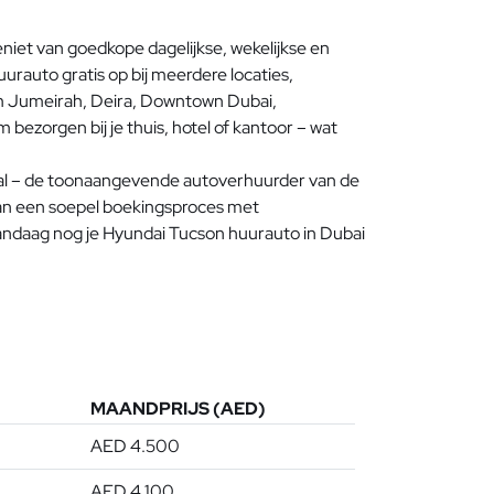
niet van goedkope dagelijkse, wekelijkse en
urauto gratis op bij meerdere locaties,
alm Jumeirah, Deira, Downtown Dubai,
bezorgen bij je thuis, hotel of kantoor – wat
al – de toonaangevende autoverhuurder van de
van een soepel boekingsproces met
andaag nog je Hyundai Tucson huurauto in Dubai
)
MAANDPRIJS (AED)
AED 4.500
AED 4.100