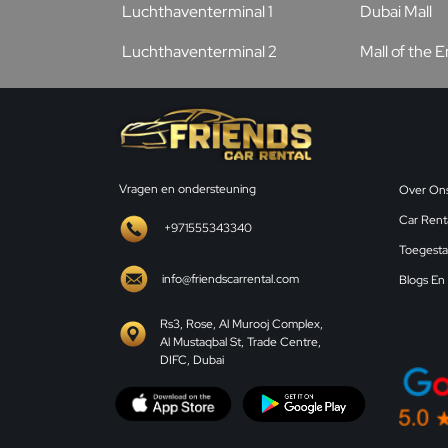
Luchthaventerminal 1
Dubai Mall
Luchthaventerminal 2
Mall of the 
Vragen en ondersteuning
Over On
Car Renta
+971555343340
Toegesta
info@friendscarrental.com
Blogs En
Rs3, Rose, Al Murooj Complex,
Al Mustaqbal St, Trade Centre,
DIFC, Dubai