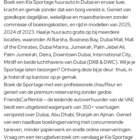
Boek een Kia Sportage huurauto in Dubai en ervaar luxe,
kracht en gemak zonder dat een borg vereist is. Geniet van
goedkope dagelijkse, wekelijkse en maandtarieven zonder
commissie of boekingskosten, en rijd in modellen van 2025,
2024 of 2023. Haal je huurauto gratis op bij meerdere
locaties, waaronder Al Barsha, Business Bay, Dubai Mall, Mall
of the Emirates, Dubai Marina, Jumeirah, Palm Jebel Ali,
Palm Jumeirah, Deira, Downtown Dubai, International City,
Mirdif en beide luchthavens van Dubai (DXB & DWC). Wil je je
Sportage laten bezorgen? Ontvang deze bij je deur: thuis, in
je hotel of op kantoor op je gemak.
Boek de Sportage met een professionele chauffeur en
geniet van de premium reiservaring zonder gedoe.
FriendsCarRental — de leidende autoverhuurder van de VAE
biedt een uitgebreid wagenpark van 350+ voertuigen
verspreid over Dubai, Abu Dhabi, Sharjah en Ajman. Geniet
van een naadloze boekingservaring met concurrerende
tarieven, minder papierwerk en snelle online reserveringen.
Vraag om een terugbelverzoek om vandaag je Kia Sportage