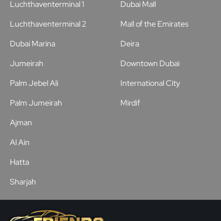
Luchthaventerminal 1
Dubai Mall
Luchthaventerminal 2
Mall of the Emirates
Dubai Marina
Deira
Jumeirah
Downtown Dubai
Palm Jebel Ali
International City
Palm Jumeirah
Mirdif
Ajman
Al Ain
Hatta
Sharjah