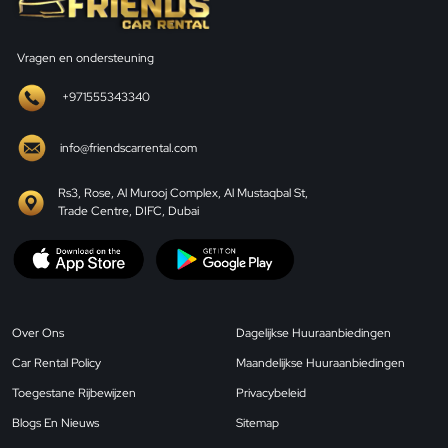
Vragen en ondersteuning
+971555343340
info@friendscarrental.com
Rs3, Rose, Al Murooj Complex, Al Mustaqbal St,
Trade Centre, DIFC, Dubai
Over Ons
Dagelijkse Huuraanbiedingen
Car Rental Policy
Maandelijkse Huuraanbiedingen
Toegestane Rijbewijzen
Privacybeleid
Blogs En Nieuws
Sitemap