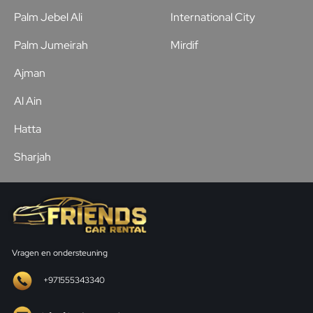
Palm Jebel Ali
International City
Palm Jumeirah
Mirdif
Ajman
Al Ain
Hatta
Sharjah
Vragen en ondersteuning
+971555343340