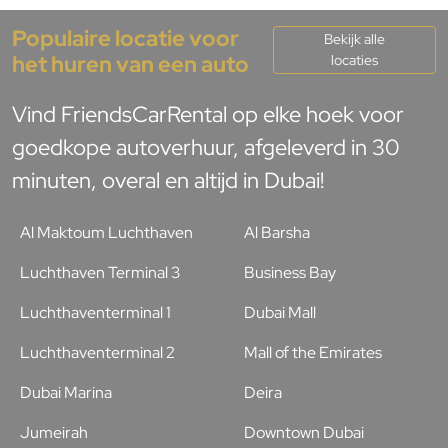
Populaire locatie voor
Bekijk alle
het huren van een auto
locaties
Vind FriendsCarRental op elke hoek voor
goedkope autoverhuur, afgeleverd in 30
minuten, overal en altijd in Dubai!
Al Maktoum Luchthaven
Al Barsha
Luchthaven Terminal 3
Business Bay
Luchthaventerminal 1
Dubai Mall
Luchthaventerminal 2
Mall of the Emirates
Dubai Marina
Deira
Jumeirah
Downtown Dubai