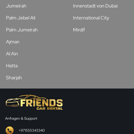
Jumeirah
Innenstadt von Dubai
Palm Jebel Ali
International City
Palm Jumeirah
Mirdif
Ajman
Al Ain
Hatta
Sharjah
Anfragen & Support
+971555343340