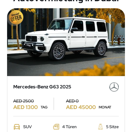
Mercedes-Benz G63 2025
AED 2500
AED 0
AED 1300
AED 45000
TAG
MONAT
SUV
4 Türen
5 Sitze