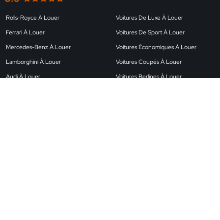
Rolls-Royce À Louer
Voitures De Luxe À Louer
Ferrari À Louer
Voitures De Sport À Louer
Mercedes-Benz À Louer
Voitures Économiques À Louer
Lamborghini À Louer
Voitures Coupés À Louer
Audi À Louer
Voitures Berlines À Louer
Land Rover À Louer
Voitures À Louer À L’aéroport
BMW À Louer
Voitures SUV À Louer
Porsche À Louer
Voitures Décapotables À Louer