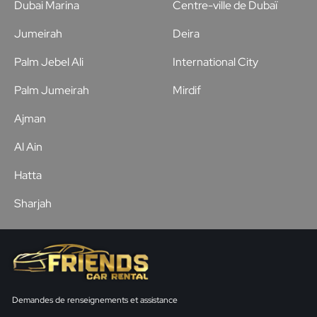
Dubai Marina
Centre-ville de Dubaï
Jumeirah
Deira
Palm Jebel Ali
International City
Palm Jumeirah
Mirdif
Ajman
Al Ain
Hatta
Sharjah
Demandes de renseignements et assistance