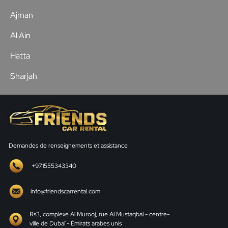
Ajman
Al Ain
Hatta
Sharjah
Demandes de renseignements et assistance
+971555343340
info@friendscarrental.com
Rs3, complexe Al Murooj, rue Al Mustaqbal - centre-
ville de Dubaï - Émirats arabes unis