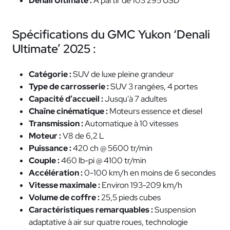
Denali Ultimate :
À partir de 103 295 USD
Spécifications du GMC Yukon ‘Denali
Ultimate’ 2025 :
Catégorie :
SUV de luxe pleine grandeur
Type de carrosserie :
SUV 3 rangées, 4 portes
Capacité d’accueil :
Jusqu'à 7 adultes
Chaîne cinématique :
Moteurs essence et diesel
Transmission :
Automatique à 10 vitesses
Moteur :
V8 de 6,2 L
Puissance :
420 ch @ 5600 tr/min
Couple :
460 lb-pi @ 4100 tr/min
Accélération :
0-100 km/h en moins de 6 secondes
Vitesse maximale :
Environ 193-209 km/h
Volume de coffre :
25,5 pieds cubes
Caractéristiques remarquables :
Suspension
adaptative à air sur quatre roues, technologie