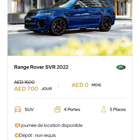
Range Rover SVR 2022
AED 1600
AED 0
MOIS
AED 700
JOUR
SUV
4 Portes
5 Places
1 journée de location disponible
Dépôt : non requis