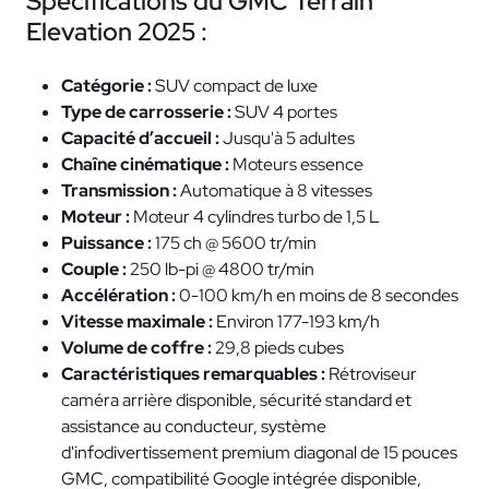
Spécifications du GMC Terrain
Elevation 2025 :
Catégorie :
SUV compact de luxe
Type de carrosserie :
SUV 4 portes
Capacité d’accueil :
Jusqu'à 5 adultes
Chaîne cinématique :
Moteurs essence
Transmission :
Automatique à 8 vitesses
Moteur :
Moteur 4 cylindres turbo de 1,5 L
Puissance :
175 ch @ 5600 tr/min
Couple :
250 lb-pi @ 4800 tr/min
Accélération :
0-100 km/h en moins de 8 secondes
Vitesse maximale :
Environ 177-193 km/h
Volume de coffre :
29,8 pieds cubes
Caractéristiques remarquables :
Rétroviseur
caméra arrière disponible, sécurité standard et
assistance au conducteur, système
d'infodivertissement premium diagonal de 15 pouces
GMC, compatibilité Google intégrée disponible,