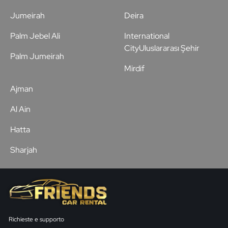
Jumeirah
Deira
Palm Jebel Ali
International
CityUluslararası Şehir
Palm Jumeirah
Mirdif
Ajman
Al Ain
Hatta
Sharjah
Richieste e supporto