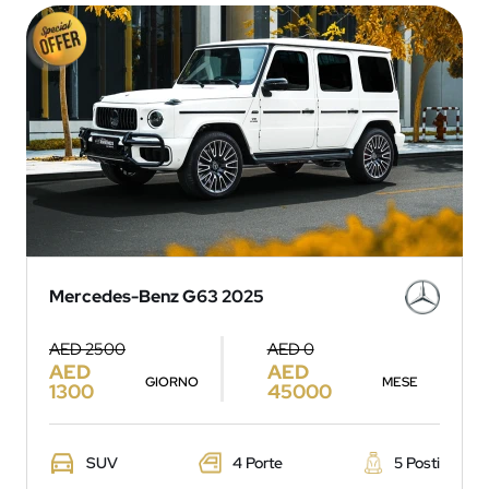
Mercedes-Benz G63 2025
AED 2500
AED 0
AED
AED
GIORNO
MESE
1300
45000
SUV
4 Porte
5 Posti