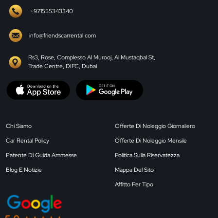
+971555343340
info@friendscarrental.com
Rs3, Rose, Complesso Al Murooj, Al Mustaqbal St,
Trade Centre, DIFC, Dubai
Chi Siamo
Offerte Di Noleggio Giornaliero
Car Rental Policy
Offerte Di Noleggio Mensile
Patente Di Guida Ammesse
Politica Sulla Riservatezza
Blog E Notizie
Mappa Del Sito
Affitto Per Tipo