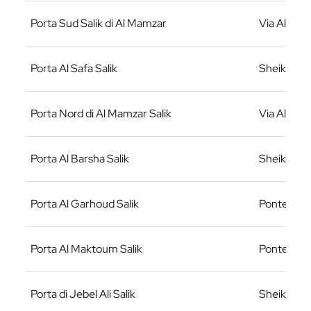
Porta Sud Salik di Al Mamzar
Via Al Ittih
Porta Al Safa Salik
Sheikh Za
Porta Nord di Al Mamzar Salik
Via Al Ittih
Porta Al Barsha Salik
Sheikh Za
Porta Al Garhoud Salik
Ponte Al 
Porta Al Maktoum Salik
Ponte Al 
Porta di Jebel Ali Salik
Sheikh Za