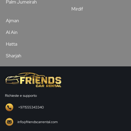
Palm Jumeirah
Mirdif
Ajman
Al Ain
Hatta
Sharjah
Richieste e supporto
+971555343340
info@friendscarrental.com