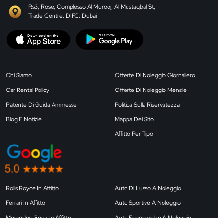
Rs3, Rose, Complesso Al Murooj, Al Mustaqbal St,
Trade Centre, DIFC, Dubai
Chi Siamo
Offerte Di Noleggio Giornaliero
Car Rental Policy
Offerte Di Noleggio Mensile
Patente Di Guida Ammesse
Politica Sulla Riservatezza
Blog E Notizie
Mappa Del Sito
Affitto Per Tipo
Rolls Royce In Affitto
Auto Di Lusso A Noleggio
Ferrari In Affitto
Auto Sportive A Noleggio
Mercedes-Benz In Affitto
Auto Economiche A Noleggio