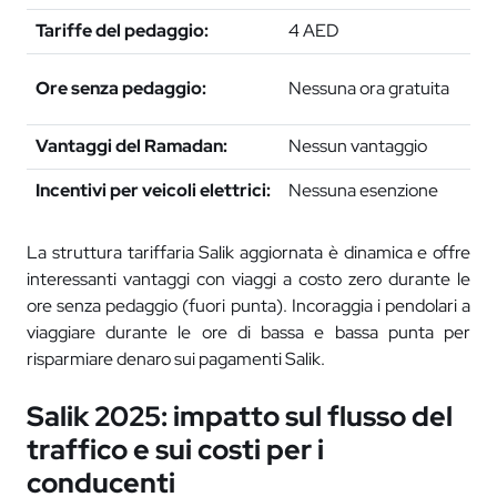
Tariffe del pedaggio:
4 AED
4
0
Ore senza pedaggio:
Nessuna ora gratuita
0
Vantaggi del Ramadan:
Nessun vantaggio
O
Incentivi per veicoli elettrici:
Nessuna esenzione
Ta
La struttura tariffaria Salik aggiornata è dinamica e offre
interessanti vantaggi con viaggi a costo zero durante le
ore senza pedaggio (fuori punta). Incoraggia i pendolari a
viaggiare durante le ore di bassa e bassa punta per
risparmiare denaro sui pagamenti Salik.
Salik 2025: impatto sul flusso del
traffico e sui costi per i
conducenti