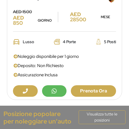
AED 1500
AED
AED
MESE
28500
GIORNO
850
Lusso
4 Porte
5 Posti
Noleggio disponibile per 1 giorno
Deposito: Non Richiesto
Assicurazione Inclusa
Prenota Ora
Posizione popolare
Visualizza tutte le
per noleggiare un'auto
posizioni