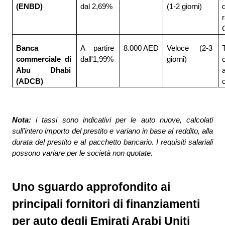
(ENBD)
dal 2,69%
(1-2 giorni)
Banca 
A partire 
8.000 AED
Veloce (2-3 
T
commerciale di 
dall'1,99%
giorni)
Abu Dhabi 
(ADCB)
Nota: 
i tassi sono indicativi per le auto nuove, calcolati 
sull'intero importo del prestito e variano in base al reddito, alla 
durata del prestito e al pacchetto bancario. I requisiti salariali 
possono variare per le società non quotate.
Uno sguardo approfondito ai 
principali fornitori di finanziamenti 
per auto degli Emirati Arabi Uniti