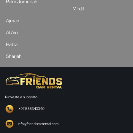
Palm Jumeirah
Mirdif
Ajman
Al Ain
Hatta
Sharjah
Richieste e supporto
+971555343340
info@friendscarrental.com