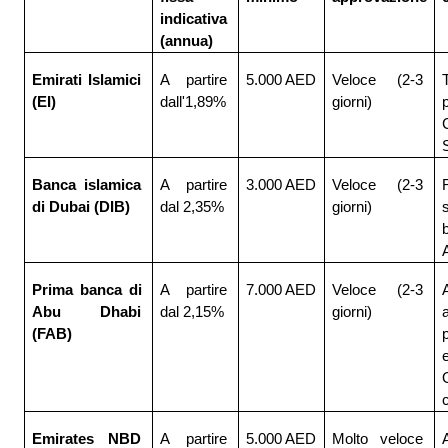
indicativa 
(annua)
Emirati Islamici 
A partire 
5.000 AED
Veloce (2-3 
T
(EI)
dall'1,89%
giorni)
Banca islamica 
A partire 
3.000 AED
Veloce (2-3 
R
di Dubai (DIB)
dal 2,35%
giorni)
A
Prima banca di 
A partire 
7.000 AED
Veloce (2-3 
Abu Dhabi 
dal 2,15%
giorni)
a
(FAB)
O
Emirates NBD 
A partire 
5.000 AED
Molto veloce 