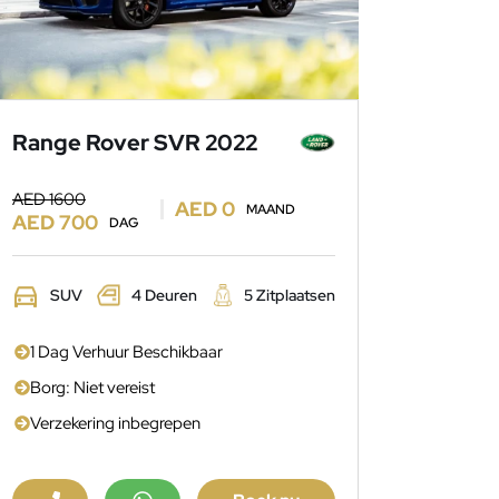
Range Rover SVR 2022
AED 1600
AED 0
MAAND
AED 700
DAG
SUV
4 Deuren
5 Zitplaatsen
1 Dag Verhuur Beschikbaar
Borg: Niet vereist
Verzekering inbegrepen