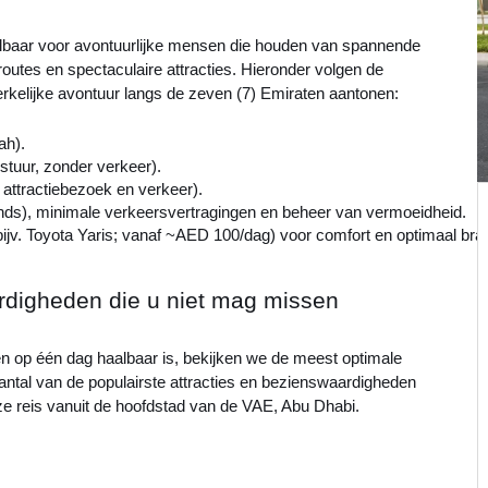
albaar voor avontuurlijke mensen die houden van spannende
routes en spectaculaire attracties. Hieronder volgen de
erkelijke avontuur langs de zeven (7) Emiraten aantonen:
ah).
stuur, zonder verkeer).
n attractiebezoek en verkeer).
tends), minimale verkeersvertragingen en beheer van vermoeidheid.
v. Toyota Yaris; vanaf ~AED 100/dag) voor comfort en optimaal bran
rdigheden die u niet mag missen
n op één dag haalbaar is, bekijken we de meest optimale
antal van de populairste attracties en bezienswaardigheden
ze reis vanuit de hoofdstad van de VAE, Abu Dhabi.