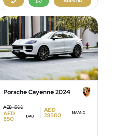
Boek nu
Porsche Cayenne 2024
AED 1500
AED
AED
MAAND
28500
DAG
850