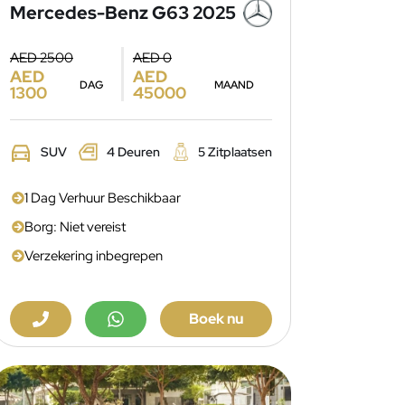
Mercedes-Benz G63 2025
AED 2500
AED 0
AED
AED
DAG
MAAND
1300
45000
SUV
4 Deuren
5 Zitplaatsen
1 Dag Verhuur Beschikbaar
Borg: Niet vereist
Verzekering inbegrepen
Boek nu