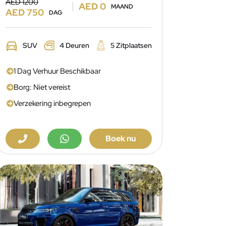
AED 1200
AED 0
MAAND
AED 750
DAG
SUV
4 Deuren
5 Zitplaatsen
1 Dag Verhuur Beschikbaar
Borg: Niet vereist
Verzekering inbegrepen
Boek nu