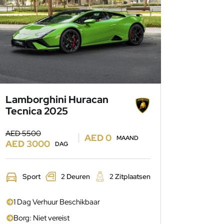
Lamborghini Huracan
dstofverbruik.
Tecnica 2025
AED 5500
AED 0
MAAND
AED 3000
DAG
Sport
2 Deuren
2 Zitplaatsen
1 Dag Verhuur Beschikbaar
Borg: Niet vereist