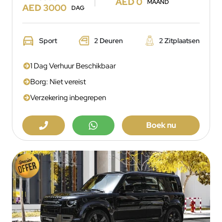
AED 0
MAAND
AED 3000
DAG
Sport
2 Deuren
2 Zitplaatsen
1 Dag Verhuur Beschikbaar
Borg: Niet vereist
Verzekering inbegrepen
Boek nu