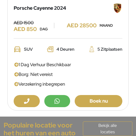
Porsche Cayenne 2024
AED 1500
AED 28500
MAAND
AED 850
DAG
SUV
4 Deuren
5 Zitplaatsen
1 Dag Verhuur Beschikbaar
Borg: Niet vereist
Verzekering inbegrepen
Boek nu
Populaire locatie voor
Bekijk alle
het huren van een auto
locaties