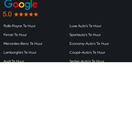
Rolls-Royce Te Huur
Luxe Auto's Te Huur
Ferrari Te Huur
Sportauto's Te Huur
Mercedes-Benz Te Huur
Economy-Auto's Te Huur
Lamborghini Te Huur
Coupé-Auto's Te Huur
Audi Te Huur
Sedan-Auto's Te Huur
Landrover Te Huur
Luchthavenauto's Te Huur
BMW Te Huur
SUV-Auto's Te Huur
Porsche Te Huur
Converteerbare Auto's Te Huur