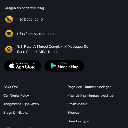
Vragen en ondersteuning
+971555343340
info@friendscarrental.com
Rs3, Rose, Al Murooj Complex, Al Mustaqbal St,
Trade Centre, DIFC, Dubai
Over Ons
Dagelijkse Huuraanbiedingen
Car Rental Policy
Maandelijkse Huuraanbiedingen
Toegestane Rijbewijzen
Privacybeleid
Blogs En Nieuws
Sitemap
Huur Per Type