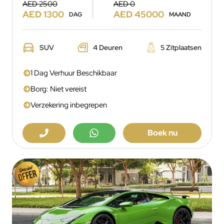
AED 2500
AED 0
AED 1300
AED 45000
DAG
MAAND
SUV
4 Deuren
5 Zitplaatsen
1 Dag Verhuur Beschikbaar
Borg: Niet vereist
Verzekering inbegrepen
Boek nu