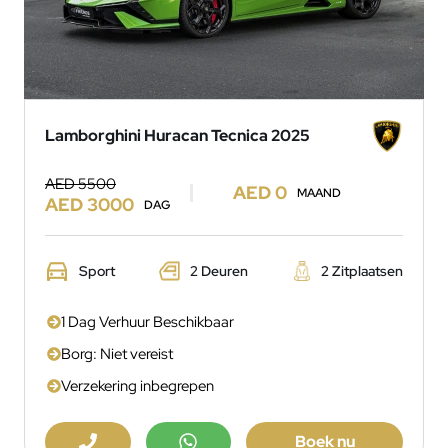
Lamborghini Huracan Tecnica 2025
AED 5500
AED 0
MAAND
AED 3000
DAG
Sport
2 Deuren
2 Zitplaatsen
1 Dag Verhuur Beschikbaar
Borg: Niet vereist
Verzekering inbegrepen
Boek nu