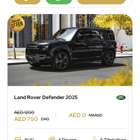
Land Rover Defender 2025
AED 1200
AED 0
MAAND
AED 750
DAG
SUV
4 Deuren
5 Zitplaatsen