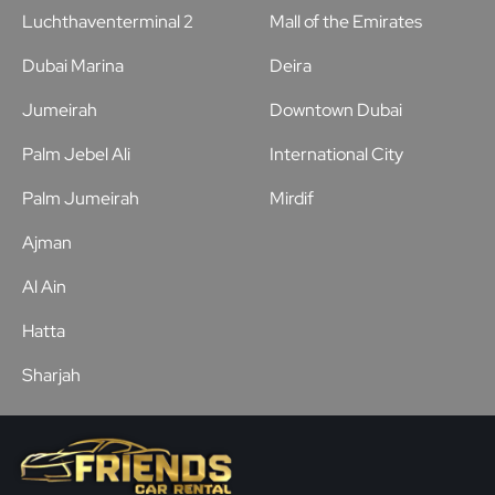
Luchthaventerminal 2
Mall of the Emirates
Dubai Marina
Deira
Jumeirah
Downtown Dubai
Palm Jebel Ali
International City
Palm Jumeirah
Mirdif
Ajman
Al Ain
Hatta
Sharjah