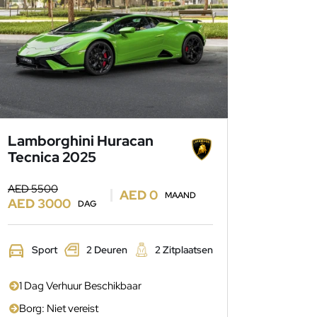
Lamborghini Huracan
Tecnica 2025
AED 5500
AED 0
MAAND
AED 3000
DAG
Sport
2 Deuren
2 Zitplaatsen
1 Dag Verhuur Beschikbaar
Borg: Niet vereist