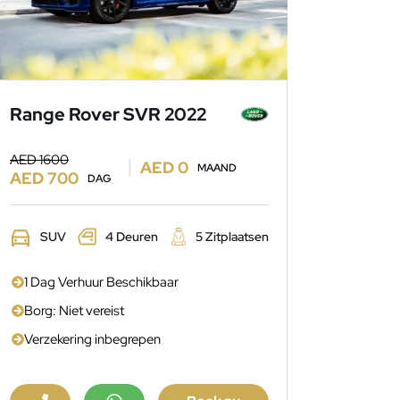
Range Rover SVR 2022
AED 1600
AED 0
MAAND
AED 700
DAG
SUV
4 Deuren
5 Zitplaatsen
1 Dag Verhuur Beschikbaar
Borg: Niet vereist
Verzekering inbegrepen