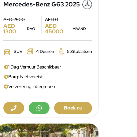
Mercedes-Benz G63 2025
AED 2500
AED 0
AED
AED
DAG
MAAND
1300
45000
SUV
4 Deuren
5 Zitplaatsen
1 Dag Verhuur Beschikbaar
Borg: Niet vereist
Verzekering inbegrepen
Boek nu