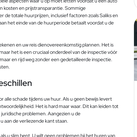
ciële aspecten waar u op moet letten voordat u een auto
en kosten en prijstransparantie. Sommige
 de totale huurprijzen, inclusief factoren zoals Saliks en
 aan het einde van de huurperiode betaalt voordat u de
ekenen en uw reis dienovereenkomstig plannen. Het is
 maar het is een cruciaal onderdeel van de inspectie vóór
aar en rijd weg zonder een gedetailleerde inspectie.
sten.
eschillen
 alle schade tijdens uw huur. Als u geen bewijs levert
twoordelijkheid. Het is hard maar waar. Dit kan leiden tot
e juridische problemen. Aangezien u de
 aan de verliezende kant staan.
 als u slim bent. U wilt geen problemen bij het huren van