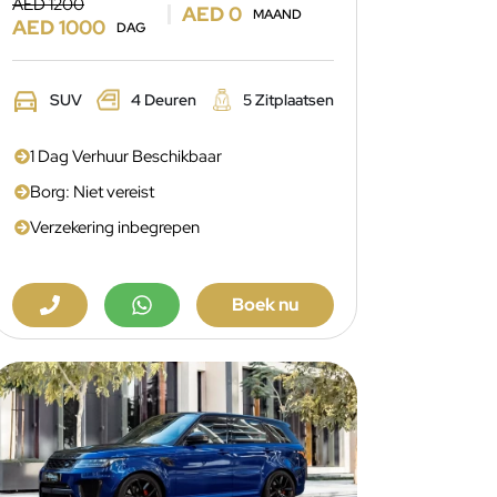
AED 1200
AED 0
MAAND
AED 1000
DAG
SUV
4 Deuren
5 Zitplaatsen
1 Dag Verhuur Beschikbaar
Borg: Niet vereist
Verzekering inbegrepen
Boek nu