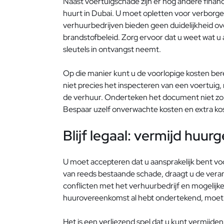
Naast voertuigschade zijn er nog andere finan
huurt in Dubai. U moet opletten voor verborg
verhuurbedrijven bieden geen duidelijkheid over
brandstofbeleid. Zorg ervoor dat u weet wat u
sleutels in ontvangst neemt.
Op die manier kunt u de voorlopige kosten ber
niet precies het inspecteren van een voertuig,
de verhuur. Onderteken het document niet zom
Bespaar uzelf onverwachte kosten en extra ko
Blijf legaal: vermijd huurg
U moet accepteren dat u aansprakelijk bent voor
van reeds bestaande schade, draagt ​​u de veran
conflicten met het verhuurbedrijf en mogelijk
huurovereenkomst al hebt ondertekend, moet u
Het is een verliezend spel dat u kunt vermijden