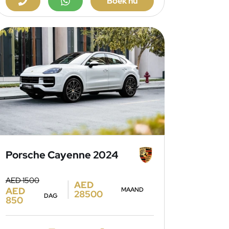
Boek nu
Porsche Cayenne 2024
AED 1500
AED
AED
MAAND
28500
DAG
850