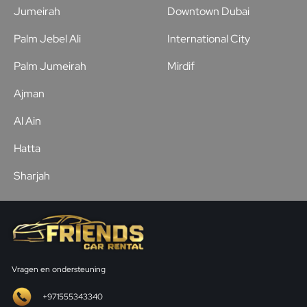
Jumeirah
Downtown Dubai
Palm Jebel Ali
International City
Palm Jumeirah
Mirdif
Ajman
Al Ain
Hatta
Sharjah
Vragen en ondersteuning
+971555343340