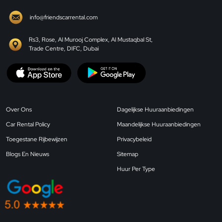
info@friendscarrental.com
Rs3, Rose, Al Murooj Complex, Al Mustaqbal St,
Trade Centre, DIFC, Dubai
Over Ons
Dagelijkse Huuraanbiedingen
Car Rental Policy
Maandelijkse Huuraanbiedingen
Toegestane Rijbewijzen
Privacybeleid
Blogs En Nieuws
Sitemap
Huur Per Type