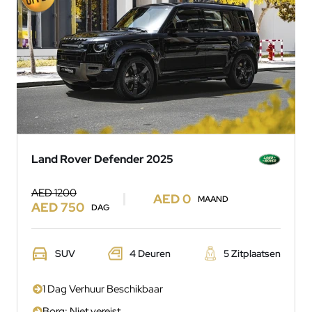
Land Rover Defender 2025
AED 1200
AED 0
MAAND
AED 750
DAG
SUV
4 Deuren
5 Zitplaatsen
1 Dag Verhuur Beschikbaar
Borg: Niet vereist