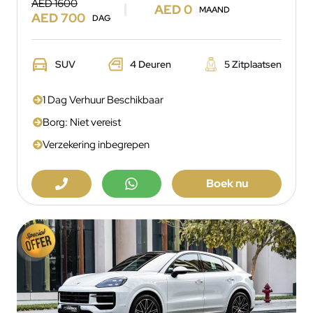
AED 1600
AED 0
MAAND
AED 700
DAG
SUV
4 Deuren
5 Zitplaatsen
1 Dag Verhuur Beschikbaar
Borg: Niet vereist
Verzekering inbegrepen
Boek nu