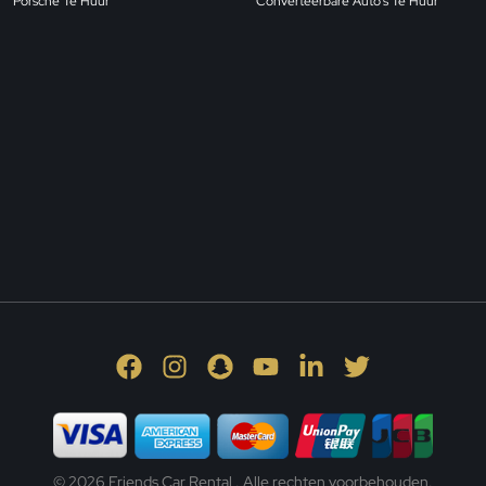
Porsche Te Huur
Converteerbare Auto's Te Huur
© 2026 Friends Car Rental . Alle rechten voorbehouden.