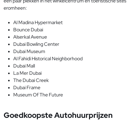
een paar plekken in het winkelcentrum en toeristische sites
eromheen:
Al Madina Hypermarket
Bounce Dubai
Alserkal Avenue
Dubai Bowling Center
Dubai Museum
Al Fahidi Historical Neighborhood
Dubai Mall
La Mer Dubai
The Dubai Creek
Dubai Frame
Museum Of The Future
Goedkoopste Autohuurprijzen