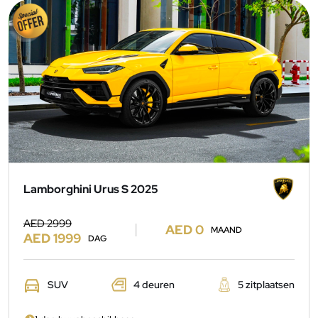
Lamborghini Urus S 2025
AED 2999
AED 0
MAAND
AED 1999
DAG
SUV
4 deuren
5 zitplaatsen