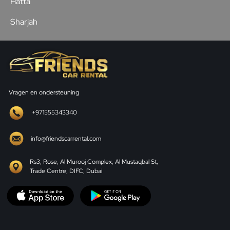
Hatta
Sharjah
Vragen en ondersteuning
+971555343340
info@friendscarrental.com
Rs3, Rose, Al Murooj Complex, Al Mustaqbal St,
Trade Centre, DIFC, Dubai