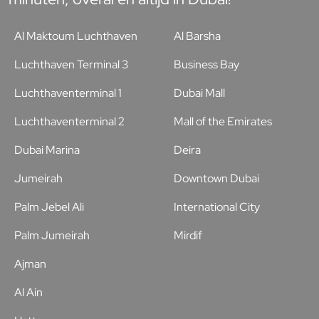
Al Maktoum Luchthaven
Al Barsha
Luchthaven Terminal 3
Business Bay
Luchthaventerminal 1
Dubai Mall
Luchthaventerminal 2
Mall of the Emirates
Dubai Marina
Deira
Jumeirah
Downtown Dubai
Palm Jebel Ali
International City
Palm Jumeirah
Mirdif
Ajman
Al Ain