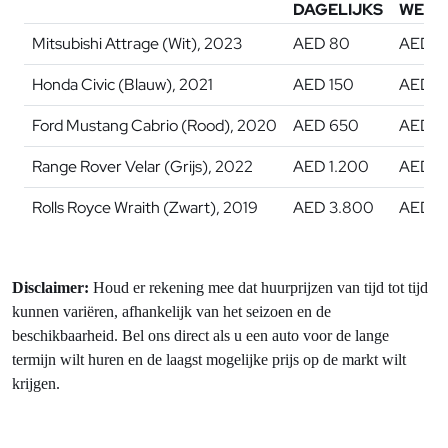
DAGELIJKS
WEKE
Mitsubishi Attrage (Wit), 2023
AED 80
AED 5
Honda Civic (Blauw), 2021
AED 150
AED 9
Ford Mustang Cabrio (Rood), 2020
AED 650
AED 4
Range Rover Velar (Grijs), 2022
AED 1.200
AED 8
Rolls Royce Wraith (Zwart), 2019
AED 3.800
AED 2
Disclaimer:
Houd er rekening mee dat huurprijzen van tijd tot tijd
kunnen variëren, afhankelijk van het seizoen en de
beschikbaarheid. Bel ons direct als u een auto voor de lange
termijn wilt huren en de laagst mogelijke prijs op de markt wilt
krijgen.