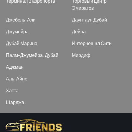
Терминал 3 аэропорта
Торговый центр
Эмиратов
Джебель-Али
Даунтаун Дубай
Джумейра
Дейра
Дубай Марина
Интернешнл Сити
Палм-Джумейра, Дубай
Мирдиф
Аджман
Аль-Айне
Хатта
Шарджа