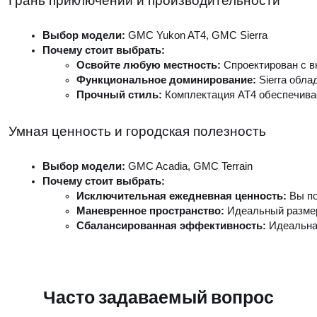
Грань приключений и производительности
Выбор модели: 
GMC Yukon AT4, GMC Sierra
Почему стоит выбрать: 
Освойте любую местность: 
Спроектирован с в
Функциональное доминирование: 
Sierra обл
Прочный стиль: 
Комплектация AT4 обеспечивае
Умная ценность и городская полезность
Выбор модели: 
GMC Acadia, GMC Terrain
Почему стоит выбрать: 
Исключительная ежедневная ценность: 
Вы п
Маневренное пространство: 
Идеальный размер
Сбалансированная эффективность: 
Идеальна
Часто задаваемый вопрос