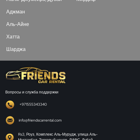
Аджман
Аль-Айне
Хатта
Шарджа
Вопросы и служба поддержки
+971555343340
info@friendscarrental.com
Rs3, Роуз, Комплекс Аль-Мурудж, улица Аль-
Мустакбал, Торговый центр, ДИФС, Дубай