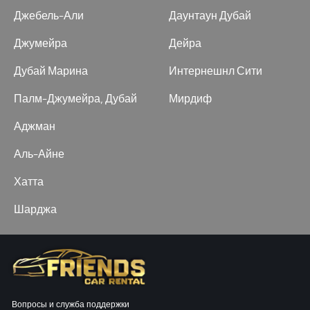
Джебель-Али
Даунтаун Дубай
Джумейра
Дейра
Дубай Марина
Интернешнл Сити
Палм-Джумейра, Дубай
Мирдиф
Аджман
Аль-Айне
Хатта
Шарджа
Вопросы и служба поддержки