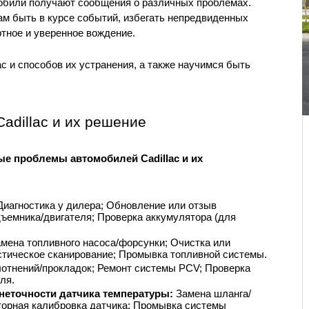
обили получают сообщения о различных проблемах. 
ам быть в курсе событий, избегать непредвиденных 
ртное и уверенное вождение.
c и способов их устранения, а также научимся быть 
adillac и их решение
е проблемы автомобилей Cadillac и их 
Диагностика у дилера; Обновление или отзыв 
ъемника/двигателя; Проверка аккумулятора (для 
мена топливного насоса/форсунки; Очистка или 
стическое сканирование; Промывка топливной системы.
отнений/прокладок; Ремонт системы PCV; Проверка 
ля.
еточности датчика температуры: 
Замена шланга/
торная калибровка датчика; Промывка системы 