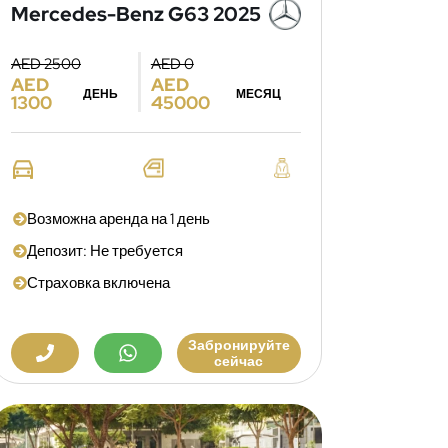
Mercedes-Benz G63 2025
AED 2500
AED 0
AED
AED
ДЕНЬ
МЕСЯЦ
1300
45000
Возможна аренда на 1 день
Депозит: Не требуется
Страховка включена
Забронируйте
сейчас