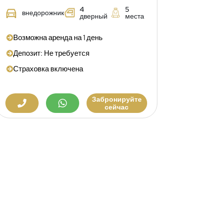
4
5
внедорожник
дверный
места
Возможна аренда на 1 день
Депозит: Не требуется
Страховка включена
Забронируйте
сейчас