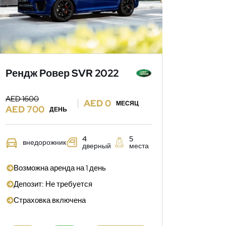
Рендж Ровер SVR 2022
AED 1600
AED 0
МЕСЯЦ
AED 700
ДЕНЬ
4
5
внедорожник
дверный
места
Возможна аренда на 1 день
Депозит: Не требуется
Страховка включена