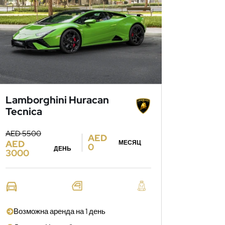
Lamborghini Huracan
Tecnica
AED 5500
AED
AED
МЕСЯЦ
0
ДЕНЬ
3000
Возможна аренда на 1 день