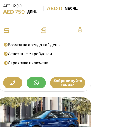
AED 1200
AED 0
МЕСЯЦ
AED 750
ДЕНЬ
Возможна аренда на 1 день
Депозит: Не требуется
Страховка включена
Забронируйте
сейчас