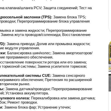
на клапана/шланга PCV; Защита соединений; Тест на 
россельной заслонки (TPS): 
Замена блока TPS; 
проводки; Перепрограммирование блока управления 
мывка и замена жидкости; Перепрограммирование 
 Замена жгута проводов/соленоида; Восстановление 
D): 
Замена привода; Долив или промывка жидкости; 
ие модуля управления.
ки: 
Балансировка шин/колес; Замена амортизаторов/
ние программного обеспечения.
сстановление поверхности ротора или его замена; 
 тормозной системы; Замена усилителя тормозов; 
лекательной системы CUE: 
Замена сенсорного 
рограммного обеспечения; Претензия по расширенной 
 вторичном рынке.
ы: 
Замена датчика/проводки; Перепрограммирование 
й; Установка аккумулятора.
улевого колеса: 
Перекалибровка или замена датчика; 
бок; Ремонт проводки.
: 
Замена блока фар; Устранение утечек; 