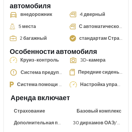
автомобиля
4 дверный
внедорожник
5 места
С автоматической коробкой передач
2 багажный
стандартам Стран Персидского залива
Особенности автомобиля
Круиз-контроль
3D-камера
Передние сиденья с памятью
Система предупреждения в слепых зонах
Система помощи при парковке
Настройка управления
Аренда включает
Страхование
Базовый комплекс
Дополнительная плата за километраж
30 дирхамов ОАЭ/км (±)