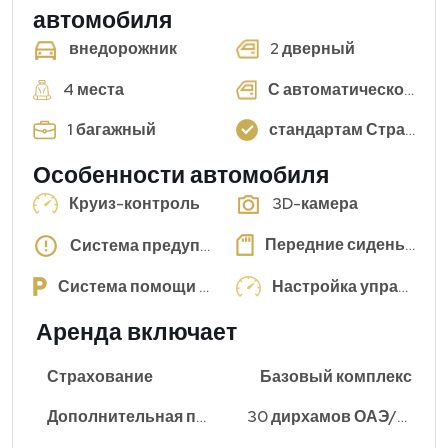
автомобиля
2 дверный
внедорожник
4 места
С автоматической коробкой передач
1 багажный
стандартам Стран Персидского залива
Особенности автомобиля
Круиз-контроль
3D-камера
Передние сиденья с памятью
Система предупреждения в слепых зонах
Система помощи при парковке
Настройка управления
Аренда включает
Страхование
Базовый комплекс
Дополнительная плата за километраж
30 дирхамов ОАЭ/км (±)