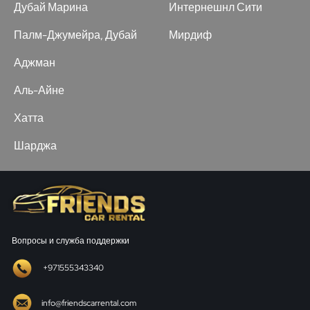
Дубай Марина
Интернешнл Сити
Палм-Джумейра, Дубай
Мирдиф
Аджман
Аль-Айне
Хатта
Шарджа
Вопросы и служба поддержки
+971555343340
info@friendscarrental.com