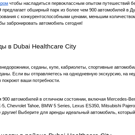
ером
 чтобы насладиться первоклассным опытом путешествий без
 предлагает обширный парк из более чем 900 автомобилей в Ду
ования с конкурентоспособными ценами, меньшим количеством
обы забронировать автомобиль сегодня!
 в Dubai Healthcare City
внедорожники, седаны, купе, кабриолеты, спортивные автомоби
даны. Если вы отправляетесь на однодневную экскурсию, на не
ы покроют ваши потребности.
900 автомобилей в отличном состоянии, включая Mercedes-Benz E 
5, Chevrolet Tahoe, BMW 5 Series, Lexus ES350, Mitsubishi Pajero,
гие другие! Выберите для аренды идеальный автомобиль, которы