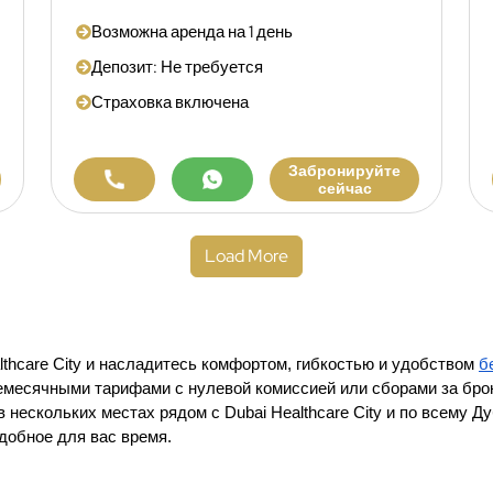
Возможна аренда на 1 день
Депозит: Не требуется
Страховка включена
Забронируйте
сейчас
Load More
thcare City и насладитесь комфортом, гибкостью и удобством 
б
есячными тарифами с нулевой комиссией или сборами за брон
 нескольких местах рядом с Dubai Healthcare City и по всему 
удобное для вас время.