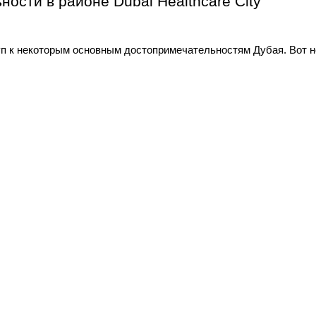
ости в районе Dubai Healthcare City
туп к некоторым основным достопримечательностям Дубая. Вот 