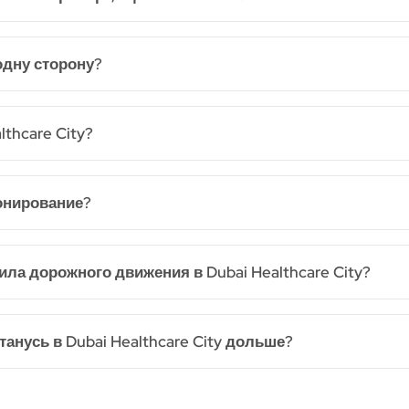
одну сторону?
thcare City?
онирование?
ла дорожного движения в Dubai Healthcare City?
танусь в Dubai Healthcare City дольше?