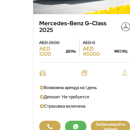
Mercedes-Benz G-Class
2025
AED 2500
AED 0
AED
AED
ДЕНЬ
МЕСЯЦ
1300
45000
Возможна аренда на 1 день
Депозит: Не требуется
Страховка включена
Забронируйте
сейчас