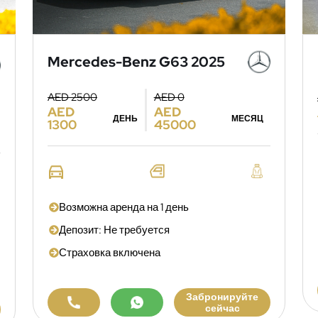
Mercedes-Benz G63 2025
AED 2500
AED 0
AED
AED
ДЕНЬ
МЕСЯЦ
1300
45000
Возможна аренда на 1 день
Депозит: Не требуется
Страховка включена
Забронируйте
сейчас