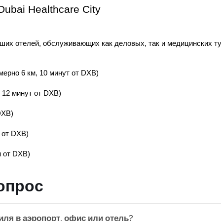
ubai Healthcare City
учших отелей, обслуживающих как деловых, так и медицинских 
мерно 6 км, 10 минут от DXB)
, 12 минут от DXB)
DXB)
н от DXB)
н от DXB)
опрос
иля в аэропорт, офис или отель?