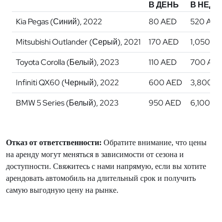
В ДЕНЬ
В НЕД
Kia Pegas (Синий), 2022
80 AED
520 AE
Mitsubishi Outlander (Серый), 2021
170 AED
1,050 A
Toyota Corolla (Белый), 2023
110 AED
700 AE
Infiniti QX60 (Черный), 2022
600 AED
3,800 A
BMW 5 Series (Белый), 2023
950 AED
6,100 A
Отказ от ответственности:
Обратите внимание, что цены
на аренду могут меняться в зависимости от сезона и
доступности. Свяжитесь с нами напрямую, если вы хотите
арендовать автомобиль на длительный срок и получить
самую выгодную цену на рынке.