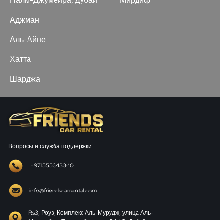
Палм-Джумейра, Дубай
Мирдиф
Аджман
Аль-Айне
Хатта
Шарджа
Вопросы и служба поддержки
+971555343340
info@friendscarrental.com
Rs3, Роуз, Комплекс Аль-Мурудж, улица Аль-