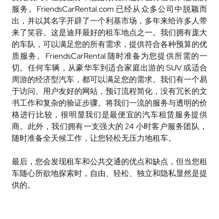
服务。
FriendsCarRental.com
已
经从众多公司中脱颖而
出，并以其名字开辟了一个利基市场，多年来给许多人带
来了笑容。这是迪拜最好的租车地点之一。我们拥有庞大
的车队，可以满足您的所有需求，提供符合各种预算的优
质服务。
FriendsCarRental
随
时准备为您提供所需的一
切。任何车辆，从豪华车到适合家庭出游的
SUV
或适合
周游的
经济型汽车，都可以满足您的需求。我们有一个易
于访问、用户友好的网站，预订流程简化，没有冗长的文
书工作和复杂的验证步骤。将我们一流的服务与透明的价
格进行比较，很明显我们是最便宜的汽车租赁服务提供
商。此外，我们拥有一支强大的
24
小
时客户服务团队，
随时准备全天候工作，让您轻松无压力地租车。
最后，您会
发现租车和公共交通的优点和缺点，但当您租
车随心所欲地探索时，自由、轻松、独立和隐私显然是提
供的。