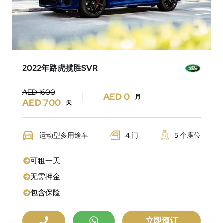
2022年路虎揽胜SVR
AED 1600
AED 0
月
AED 700
天
运动型多用途车
4 门
5 个座位
可租一天
无需押金
包含保险
立即预订