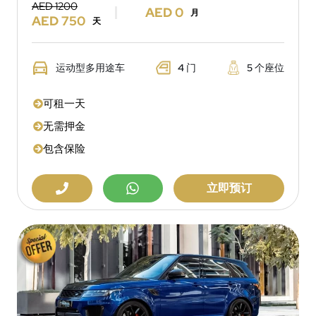
AED 1200
AED 0
月
AED 750
天
运动型多用途车
4 门
5 个座位
可租一天
无需押金
包含保险
立即预订