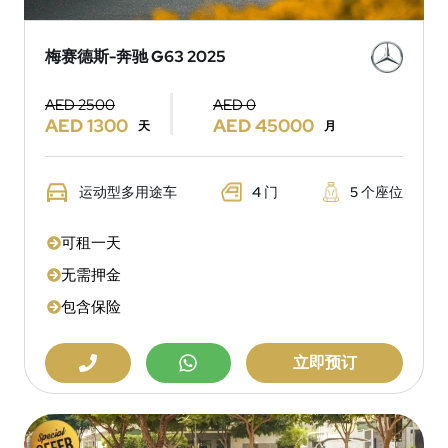
梅赛德斯-奔驰 G63 2025
AED 2500
AED 0
AED 1300
AED 45000
天
月
运动型多用途车
4 门
5 个座位
可租一天
无需押金
包含保险
立即预订