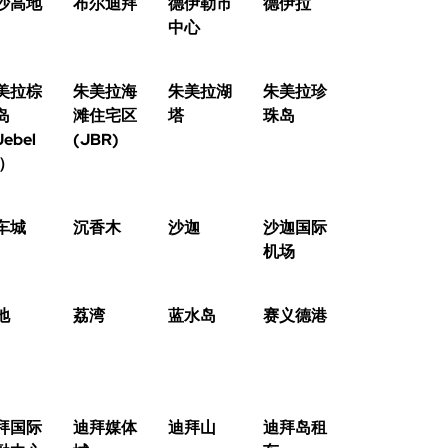
沙高地
布尔迪拜
德伊勒市
德伊拉
中心
美拉棕
朱美拉海
朱美拉湖
朱美拉珍
岛
滩住宅区
塔
珠岛
ebel
(JBR)
i）
车城
沉香木
沙迦
沙迦国际
机场
地
荔湾
蓝水岛
赛义德港
拜国际
迪拜媒体
迪拜山
迪拜岛租