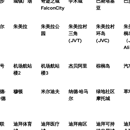
步
城镇广场
奇迹之城
学术城
巴斯塔基
巴
FalconCity
亚
尔
朱美拉
朱美拉公
朱美拉村
朱美拉村
朱
园
三角
环岛
榈
(JVT)
(JVC)
（J
Al
号
机场航站
机场航站
杰贝阿里
棕榈岛
汽
楼2
楼3
德·
穆顿
米尔迪夫
纳德·哈马
绿地社区
草
希德
尔
摩托城
联
迪拜体育
迪拜医疗
迪拜南区
迪拜可持
迪