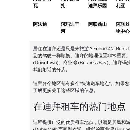
瓦
扎
迪拜乐园
利亚
阿法迪
阿玛迪干
阿联酋山
阿联酋
河
物中心
居住在迪拜还是只是来旅游？FriendsCar
您的驾驶一样顺畅。迪拜的地理位置非常重要
(Downtown)、商业湾 (Business Bay)、迪拜码头
我们附近的分店。
迪拜各个地区都有多个“快速送车地点”。如果您在 Zab
了解更多关于这些区域的信息。
在迪拜租车的热门地点
迪拜提供广泛的优质租车地点，以满足居民和游客的不同需
(Dubai Mall) 而受到欢迎。毗邻的商业湾 (Bu