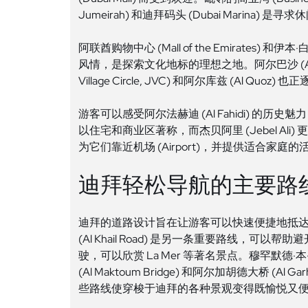
Jumeirah) 和迪拜码头 (Dubai Marina
阿联酋购物中心 (Mall of the Emirates) 和
风情，是探索文化地标的理想之地。阿尔巴沙 (Al Bar
Village Circle, JVC) 和阿尔库兹 (Al Qu
游客可以感受阿尔法赫迪 (Al Fahidi) 的历史魅力，以及迪拜
以住宅和商业区著称，而杰贝阿里 (Jebel Ali) 
为它们靠近机场 (Airport)，并提供适合
迪拜轻松导航的主要路
迪拜的道路设计旨在让游客可以快速便捷地抵达城市的
(Al Khail Road) 是另一条重要路线，可以帮助
驶，可以欣赏 La Mer 等著名景点。穆罕默德·本
(Al Maktoum Bridge) 和阿尔加胡德大桥 (Al 
些路线使穿梭于迪拜的各种景观变得既愉悦又