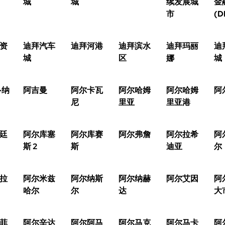
城
城
续发展城
金
市
(D
资
迪拜汽车
迪拜河港
迪拜滨水
迪拜玛丽
迪
城
区
娜
城
·纳
阿吉曼
阿尔卡瓦
阿尔哈姆
阿尔哈姆
阿
尼
里亚
里亚港
廷
阿尔库塞
阿尔库赛
阿尔弗詹
阿尔拉希
阿
斯 2
斯
迪亚
尔
拉
阿尔米兹
阿尔纳斯
阿尔纳赫
阿尔艾因
阿
哈尔
尔
达
大
菲
阿尔辛达
阿尔阿马
阿尔马克
阿尔马卡
阿