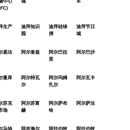
融中心
城
车
IFC)
拜生产
迪拜知识
迪拜硅绿
迪拜节日
园
洲
城
尔基法
阿尔奎兹
阿尔巴拉
阿尔巴沙
里
尔曼库
阿尔特瓦
阿尔玛姆
阿尔瓦卡
尔
扎尔
尔苏克
阿尔苏富
阿尔萨布
阿尔萨法
市场
赫
哈
尔马纳
阿布海尔
阿拉伯牧
阿拉伯牧