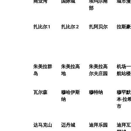
商业湾
国际城
埃玛尔南
城市漫
部
扎比尔 1
扎比尔 2
扎阿贝尔
拉斯豪
朱美拉群
朱美拉高
朱美拉高
机场一
岛
地
尔夫庄园
航站楼
瓦尔森
穆哈伊斯
穆特纳
穆罕默
纳
本·拉
市
达马克山
迈丹城
迪拜乐园
迪拜互