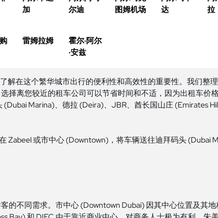
加
尔迪
图姆机场
达
拉
购
雷姆拉姆
霍尔·阿尔
·安兹
Rental 了解在这个繁华城市出行的便利性和高效性的重要性。我
。选择离您较近的租车公司可以节省时间和不适，因为出租车价
 (Dubai Marina)、德拉 (Deira)、JBR、酋长国山庄 (Emirate
eel 或市中心 (Downtown)，将车辆送往迪拜码头 (Dubai M
求。市中心 (Downtown Dubai) 因其中心位置及其地标如哈利
siness Bay) 和 DIFC 由于靠近商业中心，对商务人士极为有利。