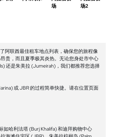
场
场2
们整理了阿联酋最佳租车地点列表，确保您的旅程像
格昂贵，而且夏季极其炎热。无论您身处市中心
s Hills) 还是朱美拉 (Jumeirah)，我们都推荐您选择
arina) 或 JBR 的过程简单快捷。请在位置页面
法塔 (Burj Khalifa) 和迪拜购物中心
朱美拉海滩住宅区 (JBR)、朱美拉棕榈岛 (Palm