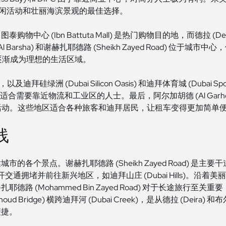
) 是寻求休闲活动和壮丽海滨景观的最佳选择。
伊本·白图泰购物中心 (Ibn Battuta Mall) 是热门购物目的地，而德拉 (D
sha) 和谢赫扎耶德路 (Sheikh Zayed Road) 位于城市中
oz) 也正逐渐成为理想的生活区域。
硅绿洲 (Dubai Silicon Oasis) 和迪拜体育城 (Dubai Sports 
更适合需要靠近物流和工业区的人士。最后，阿尔加胡德 (Al Garhoud) 
家庭的活动。这些地区适合各种旅客和迪拜居民，让租车变得更加简单
线
各个景点。谢赫扎耶德路 (Sheikh Zayed Road) 
避开交通拥堵并前往新兴地区，如迪拜山庄 (Dubai Hills)。沿着美丽的朱美
·扎耶德路 (Mohammed Bin Zayed Road) 对于长途
Garhoud Bridge) 横跨迪拜河 (Dubai Creek)，是从德拉 (Deir
便捷。