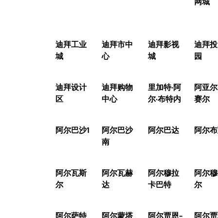
网城
迪拜工业
迪拜市中
迪拜影视
迪拜投
城
心
城
园
迪拜设计
迪拜购物
里加特·阿
阿亚尔
区
中心
尔·布特内
赛尔
阿尔巴沙1
阿尔巴沙
阿尔巴达
阿尔布
南
阿尔瓦斯
阿尔瓦赫
阿尔穆拉
阿尔穆
尔
达
卡巴特
尔
阿尔萨特
阿尔蒙塔
阿尔贾恩-
阿尔贾