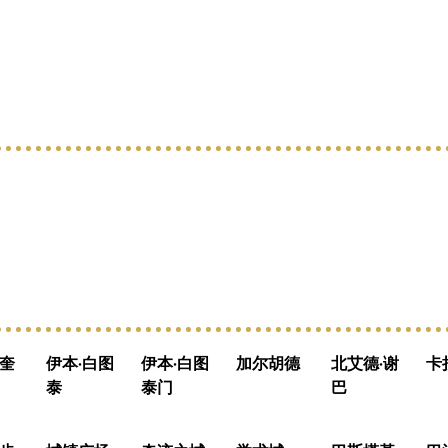
奎
伊本·白图
伊本·白图
加尔胡德
北艾德·谢
卡
泰
泰门
巴