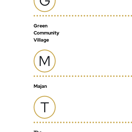
G
Green
Community
Village
M
Majan
T