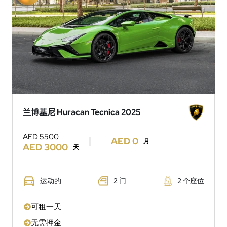
兰博基尼 Huracan Tecnica 2025
AED 5500
AED 0
月
AED 3000
天
运动的
2 门
2 个座位
可租一天
无需押金