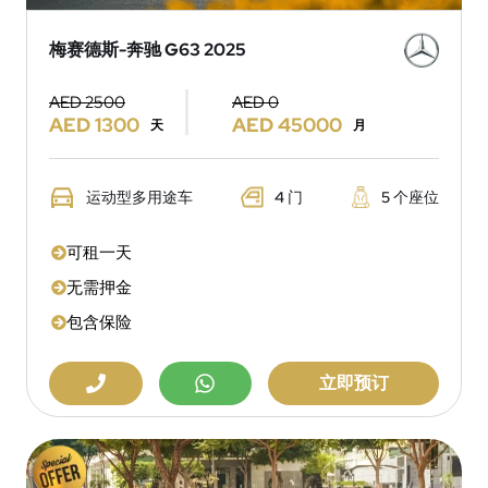
梅赛德斯-奔驰 G63 2025
AED 2500
AED 0
AED 1300
AED 45000
天
月
运动型多用途车
4 门
5 个座位
可租一天
无需押金
包含保险
立即预订