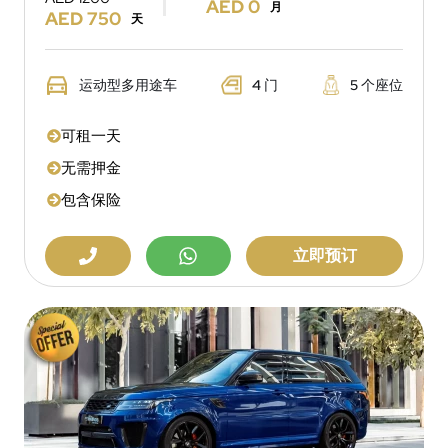
AED 0
月
AED 750
天
运动型多用途车
4 门
5 个座位
可租一天
无需押金
包含保险
立即预订