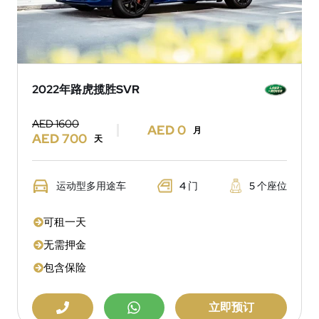
2022年路虎揽胜SVR
AED 1600
AED 0
月
AED 700
天
运动型多用途车
4 门
5 个座位
可租一天
无需押金
包含保险
立即预订