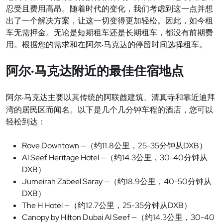
忍受且费用高昂。随着时代的变化，我们考虑到这一点并想
出了一个解决方案，让这一切变得更加轻松。因此，如今租
车无需押金。无论是短期租车还是长期租车，都没有前期费
用。根据您的需求和在阿尔
马克达的停留时间选择租车。
·
尔
马克达附近的最佳住宿地点
阿
·
阿
尔
马克达主要以其传统的阿联酋建筑、清真寺和靠近迪拜
·
湾的居民区而闻名。以下是几个几分钟车程的酒店，您可以
轻松到达：
Rove Downtown —
11.8
25-35
DXB
（
约
公里，
分
钟从
）
Al Seef Heritage Hotel —
14.3
30-40
（
约
公里，
分
钟从
DXB
）
Jumeirah Zabeel Saray —
18.9
40-50
（
约
公里，
分
钟从
DXB
）
The H Hotel —
12.7
25-35
DXB
（
约
公里，
分
钟从
）
Canopy by Hilton Dubai Al Seef —
14.3
30-40
（
约
公里，