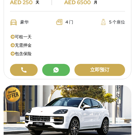
AED 250
AED 6500
天
月
豪华
4 门
5 个座位
可租一天
无需押金
包含保险
立即预订