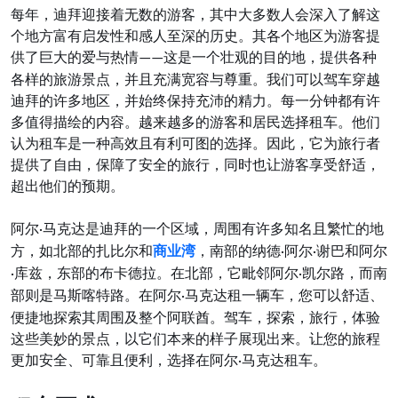
每年，迪拜迎接着无数的游客，其中大多数人会深入了解
这
个地方富有启发性和感人至深的历史。其各个地区为游客提
供了巨
大的
爱与热情
这是一个壮观的目的地，提供各种
——
各样的旅游景点，并且充满宽容与尊重。我们可以驾车穿越
迪拜的许多地区，并始终保持充沛的精力。每一分钟都有许
多值得描绘的内容。越来越多的游客和居民选择租车。他们
认为租车是一种高效且有利可图的选择。因此，它为旅行者
提供了自由，保障了安全的旅行，同时也让游客享受舒适，
超出他们的预期。
阿
尔
马克达是迪拜的一个区域，周围有许多知名且繁忙的地
·
方，如北部的扎比尔和
商业湾
，南部的纳德
阿
尔
谢巴和阿尔
·
·
库兹，东部的布卡德拉。在北部，它毗邻阿尔
凯尔路，而南
·
·
部则是马斯喀特路。在
阿
尔
马克达租一辆车，您可以舒适、
·
便捷地探索其周围及整个阿联酋。驾车，探索，旅行，体验
这些美妙的景点，以它们本来的样子展现出来。让您的旅程
更加安全、可靠且便利，选择在阿尔
马克达租车。
·