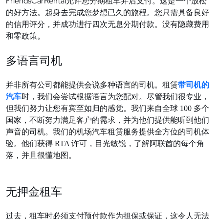
FriendsCarRental
允
许您分期租车并后支付。这是一个放松
的好方法。起身去完成您梦想已久的旅程。您只需具备良好
的信用评分，并成功进行四次无息分期付款。没有隐藏费用
和零政策。
多
语言司机
并非所有公司都能提供会
说
多种
语
言的司机。租
赁
带
司机的
汽
车
时
，我
们
会
尝试
根据
语
言
为
您配
对
。尽管我
们
很
专业
，
但我
们
努力
让
您有
宾
至如
归
的感
觉
。我
们
来自全球 100 多个
国家，不断努力
满
足客
户
的需求，并
为
他
们
提供能听到他
们
声音的司机。我
们
的机
场
汽
车
租
赁
服
务
提供全方位的司机体
验
。他
们获
得 RTA
许
可，目光敏
锐
，了解阿
联
酋的每个角
落，并且很懂地
图
。
无押金租
车
过去，租车时必须支付预付款作为担保或保证，这令人无法