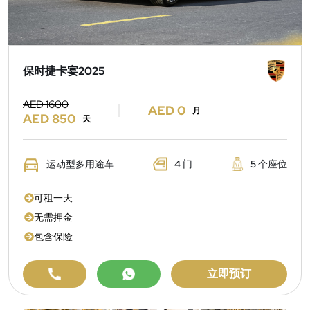
保时捷卡宴2025
AED 1600
AED 0
月
AED 850
天
运动型多用途车
4 门
5 个座位
可租一天
无需押金
包含保险
立即预订