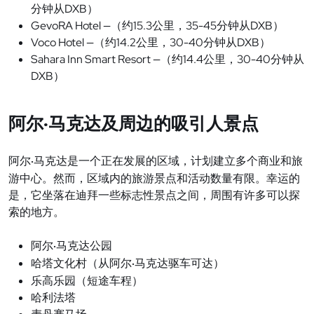
DXB
分
钟从
）
GevoRA Hotel —
15.3
35-45
DXB
（
约
公里，
分
钟从
）
Voco Hotel —
14.2
30-40
DXB
（
约
公里，
分
钟从
）
Sahara Inn Smart Resort —
14.4
30-40
（
约
公里，
分
钟从
DXB
）
尔
马
边的吸引人景点
阿
克达及周
·
阿
尔
马克达是一个正在发展的区域，计划建立多个商业和旅
·
游中心。然而，区域内的旅游景点和活动数量有限。幸运的
是，它坐落在迪拜一些标志性景点之间，周围有许多可以探
索的地方。
阿
尔
马克达公园
·
哈塔文化村（从阿
尔
马克达驱车可达）
·
乐高乐园（短途车程）
哈利法塔