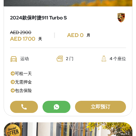
2024款保时捷911 Turbo S
AED 2900
AED 0
月
AED 1700
天
运动
2 门
4 个座位
可租一天
无需押金
包含保险
立即预订