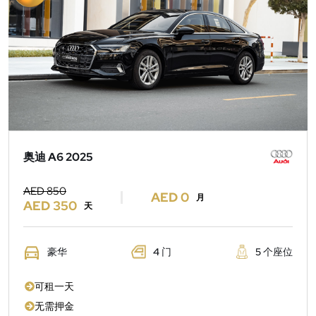
奥迪 A6 2025
AED 850
AED 0
月
AED 350
天
豪华
4 门
5 个座位
可租一天
无需押金