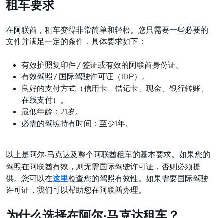
车要求
租
在阿
联酋，租车变得非常简单和轻松。您只需要一些必要的
文件并满足一定的条件，具体要求如下：
/
有效
护照复印件
签证或有效的阿联酋身份证。
/
IDP
有效
驾照
国
际驾驶许可证（
）。
良好的支付方式（信用卡、借
记卡、现金、银行转账、
在线支付）。
21
最低年
龄：
岁。
1
必需的
驾照持有时间：至少
年。
以上是阿
尔
马克达及整个阿联酋租车的基本要求。如果您的
·
驾照在阿联酋有效，则无需国际驾驶许可证，否则必须提
供。您可以在
这里
检查您的驾照有效性。如果需要国际驾驶
许可证，我们可以帮助您在阿联酋办理。
为什么选择在阿尔
马克达租车？
·