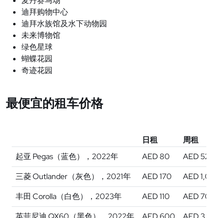
麦丹
赛马场
迪拜
购物中心
迪拜水族
馆及水下动物园
未来博物
馆
绿色星球
蝴蝶花园
奇迹花园
最便宜的租车价格
日租
周租
起亚 Pegas（蓝色），2022年
AED 80
AED 520
三菱 Outlander（灰色），2021年
AED 170
AED 1,05
丰田 Corolla（白色），2023年
AED 110
AED 700
英菲尼迪 QX60（黑色），2022年
AED 600
AED 3,80