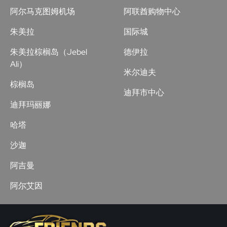
阿尔马克图姆机场
阿联酋购物中心
朱美拉
国际城
朱美拉棕榈岛（Jebel
德伊拉
Ali）
米尔迪夫
棕榈岛
迪拜市中心
迪拜玛丽娜
哈塔
沙迦
阿吉曼
阿尔艾因