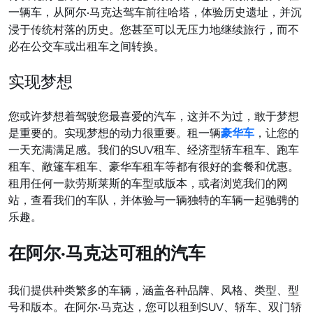
一辆车，从阿尔
马克达驾车前往哈塔，体验历史遗址，并沉
·
浸于传统村落的历史。您甚至可以无压力地继续旅行，而不
必在公交车或出租车之间转换。
实现梦想
您或
许梦想着驾驶您最喜爱的汽车，这并不为过，敢于梦想
是重要的。实现梦想的动力很重要。租一辆
豪华车
，
让您的
SUV
一天充满满足感。我们的
租
车、经济型轿车租车、跑车
租车、敞篷车租车、豪华车租车等都有很好的套餐和优惠。
租用任何一款劳斯莱斯的车型或版本，或者浏览我们的网
站，查看我们的车队，并体验与一辆独特的车辆一起驰骋的
乐趣。
尔
马克达可租的汽车
在阿
·
我
们提供种类繁多的车辆，涵盖各种品牌、风格、类型、型
SUV
号和版本。在阿尔
马克达，您可以租到
、
轿车、双门轿
·