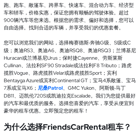
跑、跑车、敞篷车、跨界车、快速车、混合动力车、经济型
车和轿车，价格实惠，保证您拥有顺畅的驾驶体验。超过
900
辆汽车等您来选。根据您的需求、偏好和选择，
您可以
自由
选择。找到合适的车辆，并享受我们的优惠套餐。
G
S
C
您可以
浏览我们的网站，选择梅赛德斯
奔
驰
级、
级或
·
RS3
A6
RSQ8
RSQ3
级；奥迪
、奥迪
、奥迪
、奥迪
；
兰博基尼
Huracan
Urus
Cayenne
或
兰博基尼
；保
时捷
、
劳斯莱斯
Cullinan
SF90 Stradale
F8 Tributo
、法拉利
或法拉利
；路虎
Vogue
Velar
Sport
揽胜
、路虎
揽胜
或路虎
揽胜
；
宾利
Bentayga Azure
Continental GT
4
或
宾利
；宝
马
系敞篷、宝
马
7
X6
Patrol
GMC Yukon
系或宝
马
；
尼桑
、
、阿斯
顿
马丁
·
DB11
720S
Escalade
、
迈凯伦
或
凯迪拉克
。我
们为您提供最好
的汽车和最优质的服务。选择您喜爱的汽车，享受从便宜到
豪华的租车优惠。立即预定您的租车！
FriendsCarRental
为什么选择
车？
租