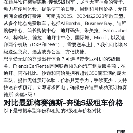
在迪拜预订梅赛德斯-奔驰S级租车，尽享无需押金的奢华、
动力与便利体验。提供便宜的日租、周租和月租价格，无任
何佣金或预订费用，可租赁2025、2024或2023年款车型。
从多个地点免费取车，包括Al Barsha、Business Bay、迪拜
购物中心、酋长购物中心、迪拜码头、朱美拉、Palm Jebel
Ali、棕榈岛、德拉、迪拜市中心、国际城、Mirdif，以及迪
拜两个机场（DXB和DWC）。需要送车上门？我们可以将S
级送达您家、酒店或办公室，方便快捷。
想享受无忧的尊贵出行体验？可选择带专业司机的S级服
务。FriendsCarRental是阿联酋领先的汽车租赁服务商，在
迪拜、阿布扎比、沙迦和阿治曼拥有超过350辆车辆的庞大
车队。提供无缝预订体验，价格具竞争力，手续更少，支持
快速在线预订。立即请求回电，确保您在迪拜成功预订梅赛
德斯-奔驰S级！
对比最新梅赛德斯-奔驰S级租车价格
以下是根据车型年份和租期的S级租车价格对比：
日租价格