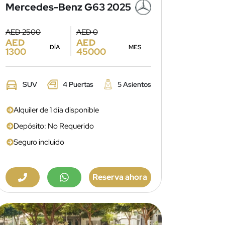
Mercedes-Benz G63 2025
AED 2500
AED 0
AED
AED
DÍA
MES
1300
45000
SUV
4 Puertas
5 Asientos
Alquiler de 1 día disponible
Depósito: No Requerido
Seguro incluido
Reserva ahora