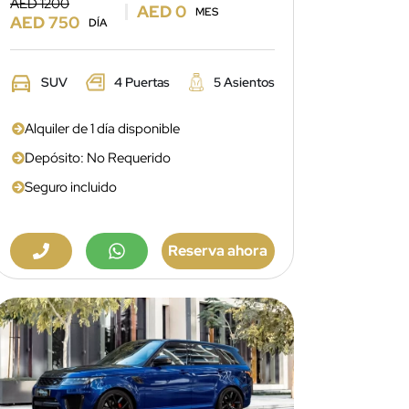
AED 1200
AED 0
MES
AED 750
DÍA
SUV
4 Puertas
5 Asientos
Alquiler de 1 día disponible
Depósito: No Requerido
Seguro incluido
Reserva ahora