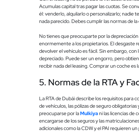
Acumulas capital tras pagar las cuotas. Se con
él: venderlo, alquilarlo o personalizarlo; nadie
nada parecido. Debes cumplir las normas de la 
No tienes que preocuparte por la depreciación 
enormemente a los propietarios. El desgaste red
devolver el vehículo es fácil. Sin embargo, con
depreciado. Puede ser un engorro, pero obtiene
recibir nada del leasing. Comprar un coche es la
5. Normas de la RTA y Fa
La RTA de Dubái describe los requisitos para c
de vehículos, las pólizas de seguro obligatorias y
preocuparse por la
Mulkiya
ni las licencias de 
encargarse de los seguros y las matriculaciones
adicionales como la CDW y el PAI requieren un