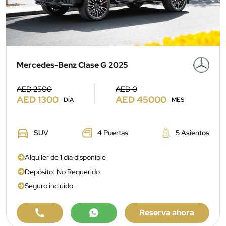
Mercedes-Benz Clase G 2025
AED 2500
AED 0
AED 1300
AED 45000
DÍA
MES
SUV
4 Puertas
5 Asientos
Alquiler de 1 día disponible
Depósito: No Requerido
Seguro incluido
Reserva ahora