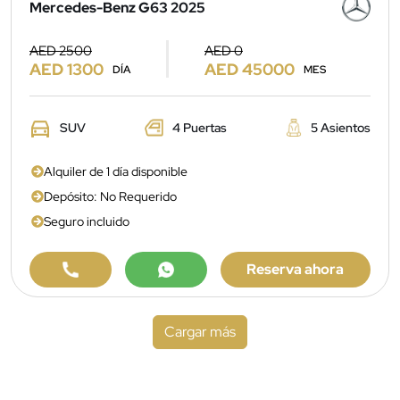
Mercedes-Benz G63 2025
AED 2500
AED 0
AED 1300
AED 45000
DÍA
MES
SUV
4 Puertas
5 Asientos
Alquiler de 1 día disponible
Depósito: No Requerido
Seguro incluido
Reserva ahora
Cargar más