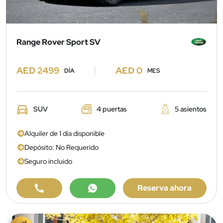
Range Rover Sport SV
AED 2499
AED 0
DÍA
MES
SUV
4 puertas
5 asientos
Alquiler de 1 día disponible
Depósito: No Requerido
Seguro incluido
Reserva ahora