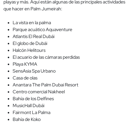
playas y más. Aquí están algunas de las principales actividades
que hacer en Palm Jumeirah:
La vista en la palma
Parque acuático Aquaventure
Atlantis El Real Dubái
El globo de Dubái
Halcón Helitours
El acuario de las cámaras perdidas
Playa KYMA
SensAsia Spa Urbano
Casa de olas
Anantara The Palm Dubai Resort
Centro comercial Nakheel
Bahía de los Delfines
MusicHall Dubái
Fairmont La Palma
Bahía de Koko