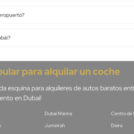
aeropuerto?
ubái?
ular para alquilar un coche
da esquina para alquileres de autos baratos e
mento en Dubai!
Dubai Marina
Centro de 
y
Jumeirah
Deira