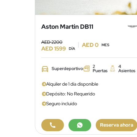
Aston Martin DB11
AED 2200
AED 0
MES
AED 1599
DÍA
2
4
Superdeportivo
Puertas
Asientos
Alquiler de 1 día disponible
Depósito: No Requerido
Seguro incluido
Reserva ahora