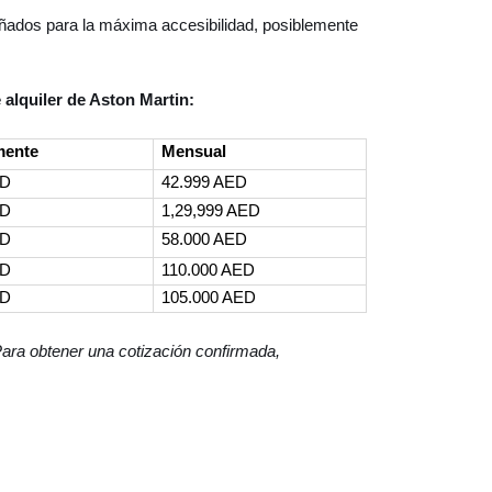
señados para la máxima accesibilidad, posiblemente
alquiler de Aston Martin:
mente
Mensual
ED
42.999 AED
ED
1,29,999 AED
ED
58.000 AED
ED
110.000 AED
ED
105.000 AED
Para obtener una cotización confirmada,