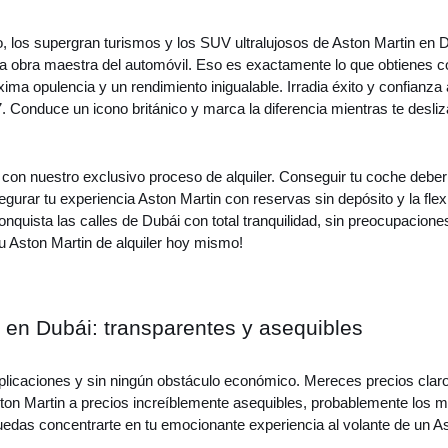
o, los supergran turismos y los SUV ultralujosos de Aston Martin en Du
obra maestra del automóvil. Eso es exactamente lo que obtienes con
áxima opulencia y un rendimiento inigualable. Irradia éxito y confianz
 Conduce un icono británico y marca la diferencia mientras te desli
 con nuestro exclusivo proceso de alquiler. Conseguir tu coche deber
egurar tu experiencia Aston Martin con reservas sin depósito y la flex
quista las calles de Dubái con total tranquilidad, sin preocupacion
tu Aston Martin de alquiler hoy mismo!
n en Dubái: transparentes y asequibles
omplicaciones y sin ningún obstáculo económico. Mereces precios claro
Aston Martin a precios increíblemente asequibles, probablemente los
uedas concentrarte en tu emocionante experiencia al volante de un As