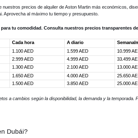
ta de nuestros precios de alquiler de Aston Martin más económicos, di
ái. Aprovecha al máximo tu tiempo y presupuesto.
para tu comodidad. Consulta nuestros precios transparentes de 
Cada hora
A diario
Semanal
1.100 AED
1.599 AED
10.999 A
2.999 AED
4.999 AED
33.499 A
1.300 AED
2.100 AED
13.000 A
1.650 AED
4.000 AED
25.650 A
1.500 AED
3.850 AED
25.000 A
jetos a cambios según la disponibilidad, la demanda y la temporada. 
 en Dubái?