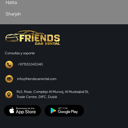
Hatta
Sharjah
Consultas y soporte
+971555343340
info@friendscarrental.com
Rs3, Rose, Complejo Al Murooj, Al Mustaqbal St,
Trade Centre, DIFC, Dubái