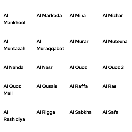
Al
Al Markada
Al Mina
Al Mizhar
Mankhool
Al
Al
Al Murar
Al Muteena
Muntazah
Muraqqabat
Al Nahda
Al Nasr
Al Quoz
Al Quoz 3
Al Quoz
Al Qusais
Al Raffa
Al Ras
Mall
Al
Al Rigga
Al Sabkha
Al Safa
Rashidiya