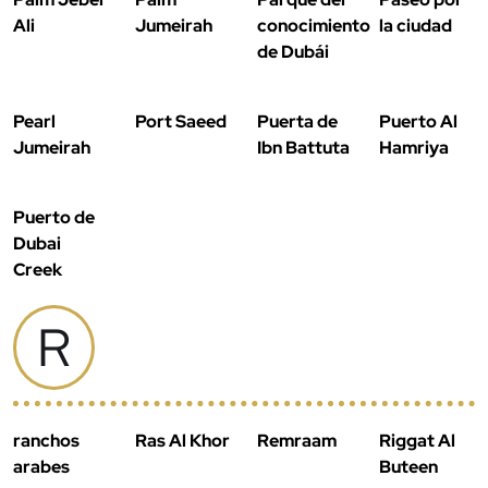
Ali
Jumeirah
conocimiento
la ciudad
de Dubái
Pearl
Port Saeed
Puerta de
Puerto Al
Jumeirah
Ibn Battuta
Hamriya
Puerto de
Dubai
Creek
R
ranchos
Ras Al Khor
Remraam
Riggat Al
arabes
Buteen