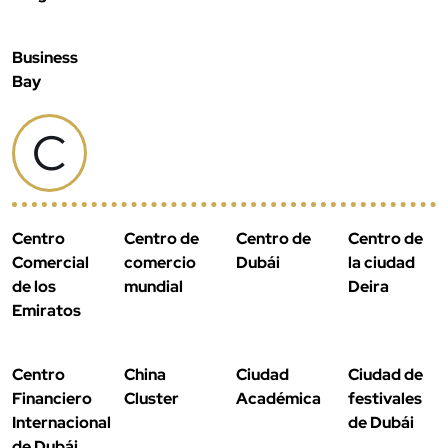
Business
Bay
C
Centro
Centro de
Centro de
Centro de
Comercial
comercio
Dubái
la ciudad
de los
mundial
Deira
Emiratos
Centro
China
Ciudad
Ciudad de
Financiero
Cluster
Académica
festivales
Internacional
de Dubái
de Dubái