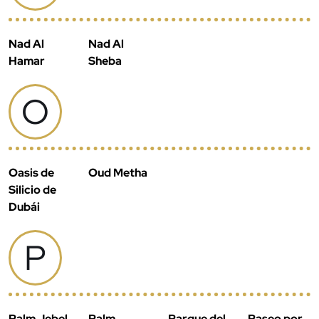
Nad Al
Nad Al
Hamar
Sheba
O
Oasis de
Oud Metha
Silicio de
Dubái
P
Palm Jebel
Palm
Parque del
Paseo por