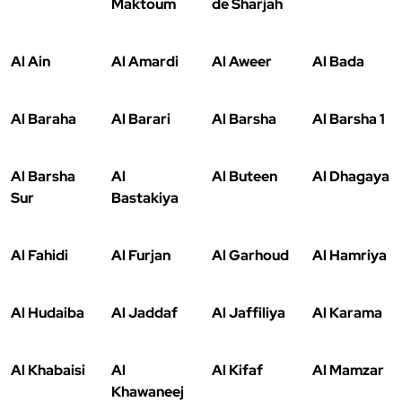
Maktoum
de Sharjah
Al Ain
Al Amardi
Al Aweer
Al Bada
Al Baraha
Al Barari
Al Barsha
Al Barsha 1
Al Barsha
Al
Al Buteen
Al Dhagaya
Sur
Bastakiya
Al Fahidi
Al Furjan
Al Garhoud
Al Hamriya
Al Hudaiba
Al Jaddaf
Al Jaffiliya
Al Karama
Al Khabaisi
Al
Al Kifaf
Al Mamzar
Khawaneej