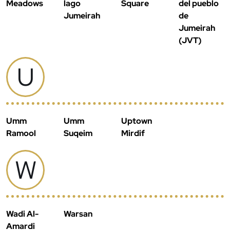
Meadows
lago
Square
del pueblo
Jumeirah
de
Jumeirah
(JVT)
U
Umm
Umm
Uptown
Ramool
Suqeim
Mirdif
W
Wadi Al-
Warsan
Amardi