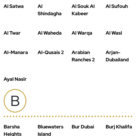
Al Satwa
Al
Al Souk Al
Al Sufouh
Shindagha
Kabeer
Al Twar
Al Waheda
Al Warqa
Al Wasl
Al-Manara
Al-Qusais 2
Arabian
Arjan-
Ranches 2
Dubailand
Ayal Nasir
B
Barsha
Bluewaters
Bur Dubai
Burj Khalifa
Heights
Island