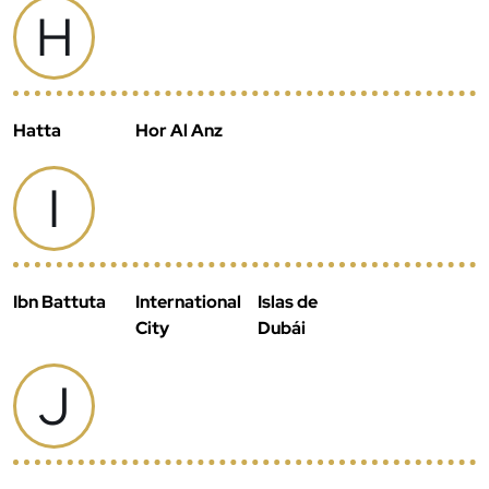
H
Hatta
Hor Al Anz
I
Ibn Battuta
International
Islas de
City
Dubái
J