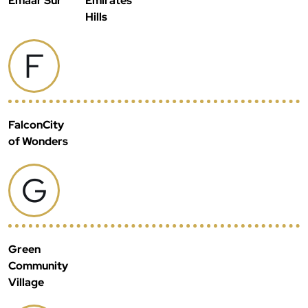
Emaar Sur
Emirates
Hills
F
FalconCity
of Wonders
G
Green
Community
Village