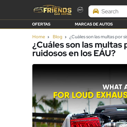
Search Brands
OFERTAS
MARCAS DE AUTOS
Home
Blog
¿Cuáles son las multas por 
¿Cuáles son las multas
ruidosos en los EÁU?