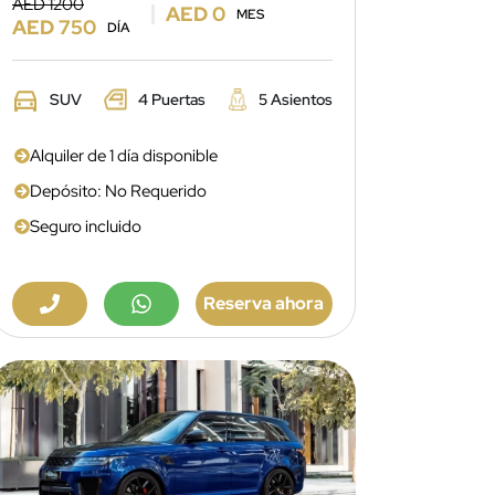
AED 1200
AED 0
MES
AED 750
DÍA
SUV
4 Puertas
5 Asientos
Alquiler de 1 día disponible
Depósito: No Requerido
Seguro incluido
Reserva ahora