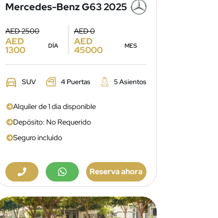
Mercedes-Benz G63 2025
AED 2500
AED 0
AED
AED
DÍA
MES
1300
45000
SUV
4 Puertas
5 Asientos
Alquiler de 1 día disponible
Depósito: No Requerido
Seguro incluido
Reserva ahora