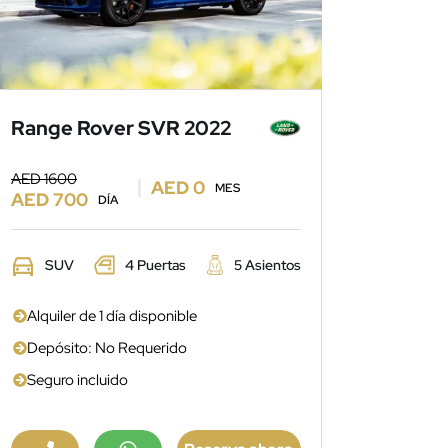
Range Rover SVR 2022
AED 1600
AED 0
MES
AED 700
DÍA
SUV
4 Puertas
5 Asientos
Alquiler de 1 día disponible
Depósito: No Requerido
Seguro incluido