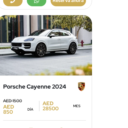
Reserva ahora
Porsche Cayenne 2024
AED 1500
AED
AED
MES
28500
DÍA
850