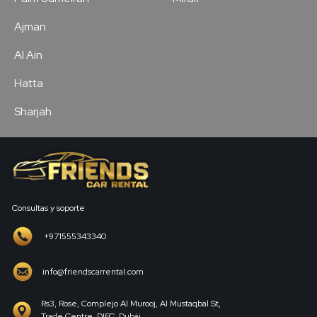
Ajman
Al Ain
Hatta
Sharjah
Consultas y soporte
+971555343340
info@friendscarrental.com
Rs3, Rose, Complejo Al Murooj, Al Mustaqbal St,
Trade Centre, DIFC, Dubái