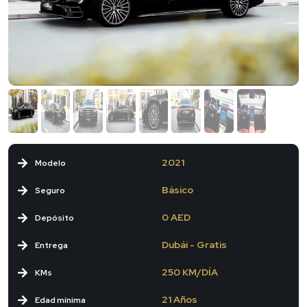
2021
Modelo
Básico
Seguro
0 AED
Depósito
Dubái - Gratis
Entrega
250 KM/DÍA
KMs
21 Años
Edad mínima