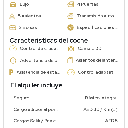
4 Puertas
Lujo
5 Asientos
Transmisión automática
2 Bolsas
Especificaciones GCC: Sí
Características del coche
Control de crucero
Cámara 3D
Asientos delanteros con memoria
Advertencia de punto ciego
Asistencia de estacionamiento
Control adaptativo
El alquiler incluye
Seguro
Básico Integral
Cargo adicional por kilometraje
AED 30 / Km (±)
Cargos Salik / Peaje
AED 5