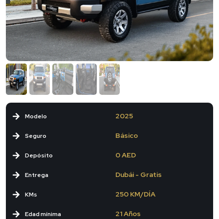
2025
Modelo
Básico
Seguro
0 AED
Depósito
Dubái - Gratis
Entrega
250 KM/DÍA
KMs
21 Años
Edad mínima