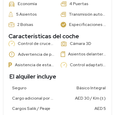
4 Puertas
Economía
5 Asientos
Transmisión automática
2 Bolsas
Especificaciones GCC: Sí
Características del coche
Control de crucero
Cámara 3D
Asientos delanteros con memoria
Advertencia de punto ciego
Asistencia de estacionamiento
Control adaptativo
El alquiler incluye
Seguro
Básico Integral
Cargo adicional por kilometraje
AED 30 / Km (±)
Cargos Salik / Peaje
AED 5