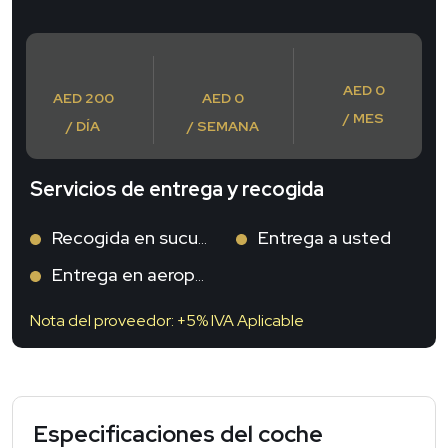
AED 0
AED 200
AED 0
/ MES
/ DÍA
/ SEMANA
Servicios de entrega y recogida
Recogida en sucursal
Entrega a usted
Entrega en aeropuerto
Nota del proveedor: +5% IVA Aplicable
Especificaciones del coche