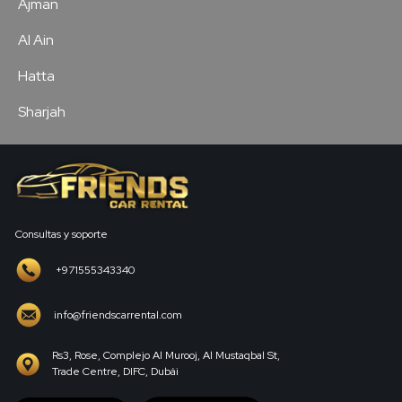
Ajman
Al Ain
Hatta
Sharjah
Consultas y soporte
+971555343340
info@friendscarrental.com
Rs3, Rose, Complejo Al Murooj, Al Mustaqbal St,
Trade Centre, DIFC, Dubái